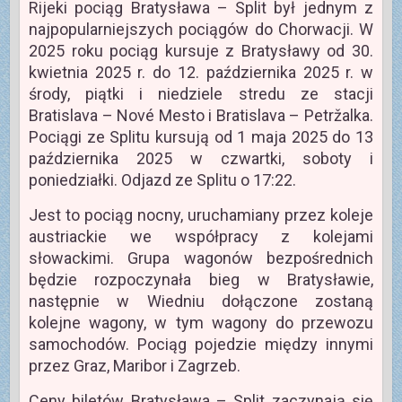
Rijeki pociąg Bratysława – Split był jednym z
najpopularniejszych pociągów do Chorwacji. W
2025 roku pociąg kursuje z Bratysławy od 30.
kwietnia 2025 r. do 12. października 2025 r. w
środy, piątki i niedziele stredu ze stacji
Bratislava – Nové Mesto i Bratislava – Petržalka.
Pociągi ze Splitu kursują od 1 maja 2025 do 13
października 2025 w czwartki, soboty i
poniedziałki. Odjazd ze Splitu o 17:22.
Jest to pociąg nocny, uruchamiany przez koleje
austriackie we współpracy z kolejami
słowackimi. Grupa wagonów bezpośrednich
będzie rozpoczynała bieg w Bratysławie,
następnie w Wiedniu dołączone zostaną
kolejne wagony, w tym wagony do przewozu
samochodów. Pociąg pojedzie między innymi
przez Graz, Maribor i Zagrzeb.
Ceny biletów Bratysława – Split zaczynają się