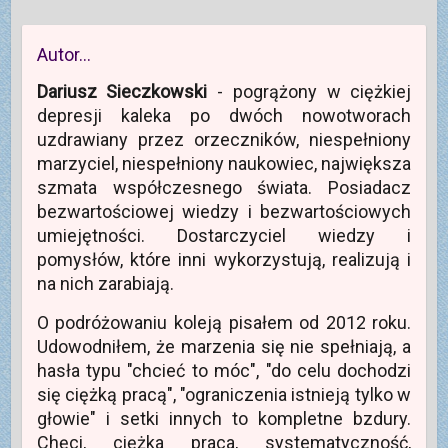
e
s
b
l
r
e
g
i
o
e
a
r
o
ę
o
+
s
a
p
w
k
(
i
s
Autor…
r
n
u
O
ę
i
z
o
(
t
w
ę
e
w
O
w
n
w
Dariusz Sieczkowski
- pogrążony w ciężkiej
z
y
t
i
o
n
e
m
w
e
w
o
depresji kaleka po dwóch nowotworach
-
o
i
r
y
w
m
k
e
a
m
y
uzdrawiany przez orzeczników, niespełniony
a
n
r
s
o
m
i
i
a
i
k
o
marzyciel, niespełniony naukowiec, największa
l
e
s
ę
n
k
(
)
i
w
i
n
szmata współczesnego świata. Posiadacz
O
ę
n
e
i
t
w
o
)
e
bezwartościowej wiedzy i bezwartościowych
w
n
w
)
i
o
y
umiejętności. Dostarczyciel wiedzy i
e
w
m
r
y
o
pomysłów, które inni wykorzystują, realizują i
a
m
k
s
o
n
na nich zarabiają.
i
k
i
ę
n
e
w
i
)
O podróżowaniu koleją pisałem od 2012 roku.
n
e
o
)
Udowodniłem, że marzenia się nie spełniają, a
w
y
hasła typu "chcieć to móc", "do celu dochodzi
m
o
się ciężką pracą", "ograniczenia istnieją tylko w
k
n
głowie" i setki innych to kompletne bzdury.
i
e
Chęci, ciężka praca, systematyczność,
)