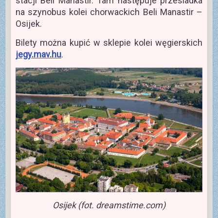
stacji Beli Manastir. Tam następuje przesiadka
na szynobus kolei chorwackich Beli Manastir –
Osijek.
Bilety można kupić w sklepie kolei węgierskich
jegy.mav.hu
.
Osijek (fot. dreamstime.com)