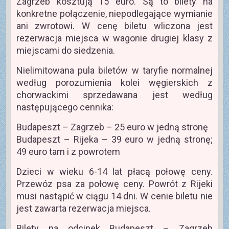
Zagrzeb kosztują 15 euro. Są to bilety na
konkretne połączenie, niepodlegające wymianie
ani zwrotowi. W cenę biletu wliczona jest
rezerwacja miejsca w wagonie drugiej klasy z
miejscami do siedzenia.
Nielimitowana pula biletów w taryfie normalnej
według porozumienia kolei węgierskich z
chorwackimi sprzedawana jest według
następującego cennika:
Budapeszt – Zagrzeb – 25 euro w jedną stronę
Budapeszt – Rijeka – 39 euro w jedną stronę;
49 euro tam i z powrotem
Dzieci w wieku 6-14 lat płacą połowę ceny.
Przewóz psa za połowę ceny. Powrót z Rijeki
musi nastąpić w ciągu 14 dni. W cenie biletu nie
jest zawarta rezerwacja miejsca.
Bilety na odcinek Budapeszt – Zagrzeb