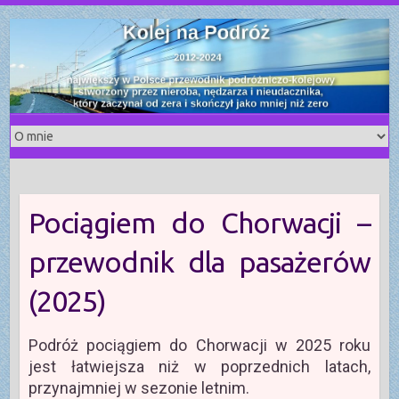
S
k
i
p
t
o
c
o
n
t
Pociągiem do Chorwacji –
e
n
przewodnik dla pasażerów
t
(2025)
Podróż pociągiem do Chorwacji w 2025 roku
jest łatwiejsza niż w poprzednich latach,
przynajmniej w sezonie letnim.