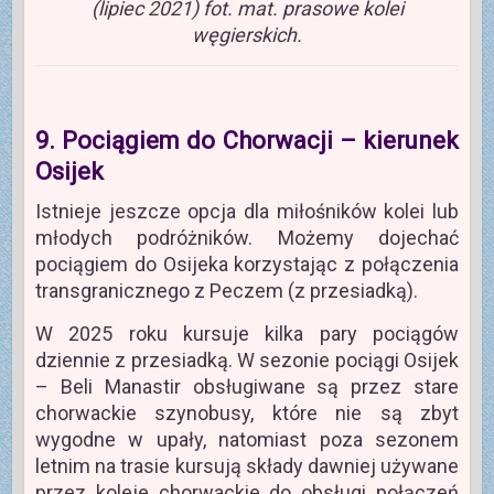
(lipiec 2021) fot. mat. prasowe kolei
węgierskich.
9. Pociągiem do Chorwacji – kierunek
Osijek
Istnieje jeszcze opcja dla miłośników kolei lub
młodych podróżników. Możemy dojechać
pociągiem do Osijeka korzystając z połączenia
transgranicznego z Peczem (z przesiadką).
W 2025 roku kursuje kilka pary pociągów
dziennie z przesiadką. W sezonie pociągi Osijek
– Beli Manastir obsługiwane są przez stare
chorwackie szynobusy, które nie są zbyt
wygodne w upały, natomiast poza sezonem
letnim na trasie kursują składy dawniej używane
przez koleje chorwackie do obsługi połączeń