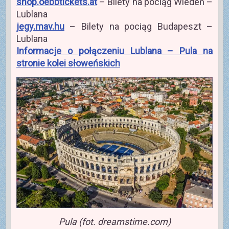
shop.oebbtickets.at
– Bilety na pociąg Wiedeń –
Lublana
jegy.mav.hu
– Bilety na pociąg Budapeszt –
Lublana
Informacje o połączeniu Lublana – Pula na
stronie kolei słoweńskich
Pula (fot. dreamstime.com)