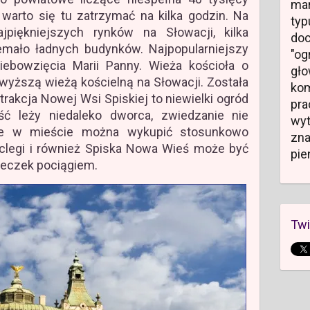
mar
arto się tu zatrzymać na kilka godzin. Na
typ
piękniejszych rynków na Słowacji, kilka
do
emało ładnych budynków. Najpopularniejszy
"og
iebowzięcia Marii Panny. Wieża kościoła o
gł
wyższą wieżą kościelną na Słowacji. Została
kom
trakcja Nowej Wsi Spiskiej to niewielki ogród
pr
ść leży niedaleko dworca, zwiedzanie nie
wyt
ie w mieście można wykupić stosunkowo
zn
noclegi i również Spiska Nowa Wieś może być
pie
eczek pociągiem.
Twi