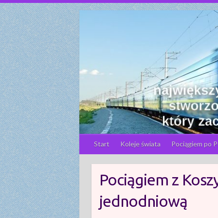
S
k
i
p
t
o
c
o
n
t
e
n
Start
Koleje świata
Pociągiem po P
t
Pociągiem z Koszy
jednodniową