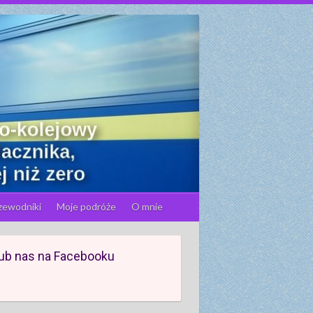
zewodniki
Moje podróże
O mnie
ub nas na Facebooku