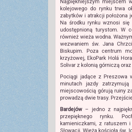
Najpiękniejszym miejscem w
kolejowego do rynku trwa o
zabytków i atrakcji położona 
Na środku rynku wznosi się 
udostępnioną turystom. W c
również wieża wodna. Ważnym 
wezwaniem św. Jana Chrzci
Biskupim. Poza centrum mo
krzyżowej, EkoPark Holá Hora 
Solivar z kolonią górniczą ora
Pociągi jadące z Preszowa w
minutach jazdy zatrzymują
miejscowością górują ruiny za
prowadzą dwie trasy. Przejści
Bardejów
– jedno z najpięk
przepięknego rynku. Poc
kamieniczkami, z ratuszem i
Słowacji. Wieża kościoła św. 