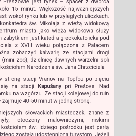
 Preszowie jest rynek – spacer z dworca
koło 15 minut. Większość najważniejszych
jest wokół rynku lub w przyległych uliczkach.
konkatedra św. Mikołaja z wieżą widokową
entrum miasta jako wieża widokowa służy
zabytkiem jest katedra greckokatolicka pod
ciela z XVIII wieku połączona z Pałacem
żna zobaczyć kalwarię ze stacjami drogi
(mini zoo), dzielnicę dawnych warzelni soli
z kościołem Narodzenia św. Jana Chrzciciela.
 stronę stacji Vranov na Topľou po pięciu
 się na stacji
Kapušany
pri Prešove. Nad
mku na wzgórzu. Ze stacji kolejowej do ruin
e zajmuje 40-50 minut w jedną stronę.
niejszych słowackich miasteczek, znane z
hyły, otoczony malowniczymi, niskimi
 kościołem św. Idziego pośrodku jest perłą
Idziego została udostępniona turystom. Jeżeli