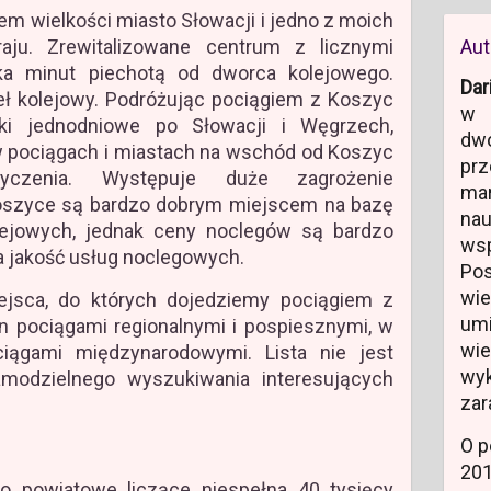
m wielkości miasto Słowacji i jedno z moich
aju. Zrewitalizowane centrum z licznymi
Aut
lka minut piechotą od dworca kolejowego.
Dar
ł kolejowy. Podróżując pociągiem z Koszyc
w 
i jednodniowe po Słowacji i Węgrzech,
dw
 pociągach i miastach na wschód od Koszyc
prz
czenia. Występuje duże zagrożenie
ma
Koszyce są bardzo dobrym miejscem na bazę
na
ejowych, jednak ceny noclegów są bardzo
ws
na jakość usług noclegowych.
Po
wi
ejsca, do których dojedziemy pociągiem z
um
 pociągami regionalnymi i pospiesznymi, w
wi
ciągami międzynarodowymi. Lista nie jest
wyk
modzielnego wyszukiwania interesujących
zar
O p
20
powiatowe liczące niespełna 40 tysięcy