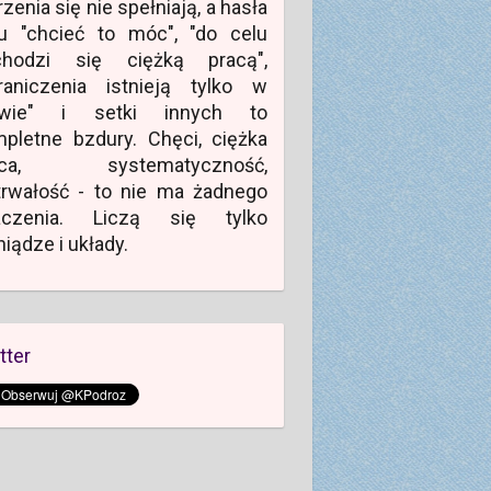
zenia się nie spełniają, a hasła
u "chcieć to móc", "do celu
chodzi się ciężką pracą",
raniczenia istnieją tylko w
owie" i setki innych to
pletne bzdury. Chęci, ciężka
aca, systematyczność,
rwałość - to nie ma żadnego
aczenia. Liczą się tylko
niądze i układy.
tter