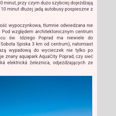
30 minut, przy czym dużo szybciej dojeżdżają
 10 minut dłużej jadą autobusy pospieszne z
ość wypoczynkowa, tłumnie odwiedzana nie
ów. Pod względem architektonicznym centrum
acu św. Idziego Poprad ma niewiele do
 Sobota Spiska 3 km od centrum), natomiast
bazą wypadową do wycieczek nie tylko po
cje znany aquapark AquaCity Poprad, czy sieć
ká elektrická železnica, odjeżdżających ze