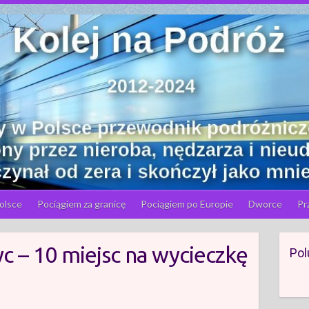
olsce
Pociągiem za granicę
Pociągiem po Europie
Dworce
Pr
c – 10 miejsc na wycieczkę
Pol