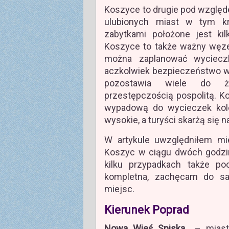
Koszyce to drugie pod względe
ulubionych miast w tym kr
zabytkami położone jest ki
Koszyce to także ważny węze
można zaplanować wycieczk
aczkolwiek bezpieczeństwo w
pozostawia wiele do ży
przestępczością pospolitą. 
wypadową do wycieczek kol
wysokie, a turyści skarżą się 
W artykule uwzględniłem mi
Koszyc w ciągu dwóch godzin
kilku przypadkach także po
kompletna, zachęcam do sa
miejsc.
Kierunek Poprad
Nowa Wieś Spiska
– miasto 