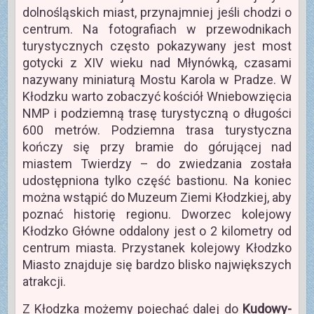
dolnośląskich miast, przynajmniej jeśli chodzi o
centrum. Na fotografiach w przewodnikach
turystycznych często pokazywany jest most
gotycki z XIV wieku nad Młynówką, czasami
nazywany miniaturą Mostu Karola w Pradze. W
Kłodzku warto zobaczyć kościół Wniebowzięcia
NMP i podziemną trasę turystyczną o długości
600 metrów. Podziemna trasa turystyczna
kończy się przy bramie do górującej nad
miastem Twierdzy – do zwiedzania została
udostępniona tylko część bastionu. Na koniec
można wstąpić do Muzeum Ziemi Kłodzkiej, aby
poznać historię regionu. Dworzec kolejowy
Kłodzko Główne oddalony jest o 2 kilometry od
centrum miasta. Przystanek kolejowy Kłodzko
Miasto znajduje się bardzo blisko największych
atrakcji.
Z Kłodzka możemy pojechać dalej do
Kudowy-