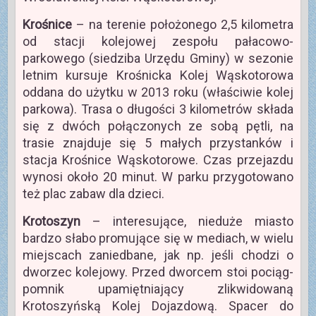
Krośnice
– na terenie położonego 2,5 kilometra
od stacji kolejowej zespołu pałacowo-
parkowego (siedziba Urzędu Gminy) w sezonie
letnim kursuje Krośnicka Kolej Wąskotorowa
oddana do użytku w 2013 roku (właściwie kolej
parkowa). Trasa o długości 3 kilometrów składa
się z dwóch połączonych ze sobą pętli, na
trasie znajduje się 5 małych przystanków i
stacja Krośnice Wąskotorowe. Czas przejazdu
wynosi około 20 minut. W parku przygotowano
też plac zabaw dla dzieci.
Krotoszyn
– interesujące, nieduże miasto
bardzo słabo promujące się w mediach, w wielu
miejscach zaniedbane, jak np. jeśli chodzi o
dworzec kolejowy. Przed dworcem stoi pociąg-
pomnik upamiętniający zlikwidowaną
Krotoszyńską Kolej Dojazdową. Spacer do