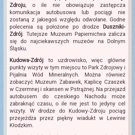
Zdroju
, o ile nie obowiązuje zastępcza
komunikacja autobusowa lub pociągi nie
zostaną z jakiegoś względu odwołane. Godne
polecenia są położone po drodze
Duszniki-
Zdrój
. Tutejsze Muzeum Papiernictwa zalicza
się do najciekawszych muzeów na Dolnym
Śląsku.
Kudowa-Zdrój
to uzdrowisko, więc główne
punkty wizyty w tym miejscu to Park Zdrojowy i
Pijalnia Wód Mineralnych. Można również
zobaczyć Muzeum Zabawek, Kaplicę Czaszek
w Czermnej i skansen w Pstrążnej. Na przejazd
autobusem do czeskiego Nachodu może
zabraknąć czasu, o ile nie jest to jedyny cel
wizyty. W drodze do Kudowy-Zdroju pociąg
przejeżdża przez piękny wiadukt w Lewinie
Kłodzkim.