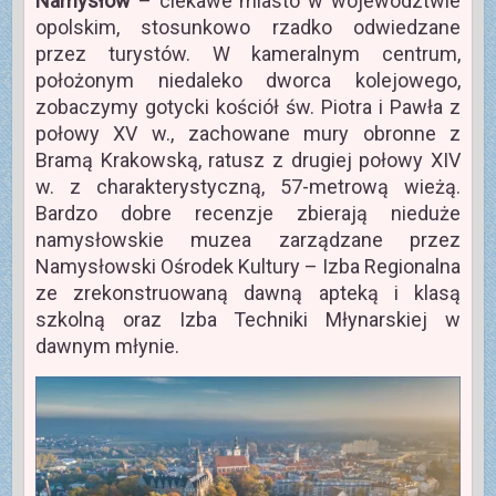
Namysłów
– ciekawe miasto w województwie
opolskim, stosunkowo rzadko odwiedzane
przez turystów. W kameralnym centrum,
położonym niedaleko dworca kolejowego,
zobaczymy gotycki kościół św. Piotra i Pawła z
połowy XV w., zachowane mury obronne z
Bramą Krakowską, ratusz z drugiej połowy XIV
w. z charakterystyczną, 57-metrową wieżą.
Bardzo dobre recenzje zbierają nieduże
namysłowskie muzea zarządzane przez
Namysłowski Ośrodek Kultury – Izba Regionalna
ze zrekonstruowaną dawną apteką i klasą
szkolną oraz Izba Techniki Młynarskiej w
dawnym młynie.