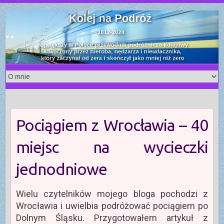
S
k
i
p
t
o
c
o
n
t
Pociągiem z Wrocławia – 40
e
n
miejsc na wycieczki
t
jednodniowe
Wielu czytelników mojego bloga pochodzi z
Wrocławia i uwielbia podróżować pociągiem po
Dolnym Śląsku. Przygotowałem artykuł z