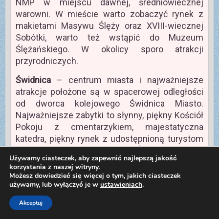
NMP w miejscu dawnej, średniowiecznej
warowni. W mieście warto zobaczyć rynek z
makietami Masywu Ślęży oraz XVIII-wiecznej
Sobótki, warto też wstąpić do Muzeum
Ślężańskiego. W okolicy sporo atrakcji
przyrodniczych.
Świdnica
– centrum miasta i najważniejsze
atrakcje położone są w spacerowej odległości
od dworca kolejowego Świdnica Miasto.
Najważniejsze zabytki to słynny, piękny Kościół
Pokoju z cmentarzykiem, majestatyczna
katedra, piękny rynek z udostępnioną turystom
Wieżą Ratuszową (panorama Świdnicy i widok
Używamy ciasteczek, aby zapewnić najlepszą jakość
na góry) oraz budynkiem ratusza, gdzie mieści
korzystania z naszej witryny.
się obecnie godne polecenia Muzeum Dawnego
Możesz dowiedzieć się więcej o tym, jakich ciasteczek
używamy, lub wyłączyć je w
ustawieniach
.
Kupiectwa. W różnych miejscach centrum
zabytkowe wille i kamienice, w ładną pogodę
Akceptuj
warto pospacerować po świdnickich parkach.