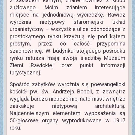
z zakładem karnym, znane również z klubu
żużlowego. Moim zdaniem interesujące
miejsce na jednodniową wycieczkę. Rawicz
wyróżnia nietypowy staromiejski układ
urbanistyczny – wszystkie ulice odchodzące z
prostokątnego rynku krzyżują się pod kątem
prostym, przez co całość przypomina
szachownicę. W budynku stojącego pośrodku
rynku ratusza mają swoją siedzibę Muzeum
Ziemi Rawickiej oraz punkt informacji
turystycznej.
Spośród zabytków wyróżnia się poewangelicki
kościół pw. św. Andrzeja Boboli, z zewnątrz
wygląda bardzo niepozornie, natomiast wnętrze
zaskakuje nietypową architekturą.
Najcenniejszym elementem wyposażenia są
50-głosowe organy wyprodukowane w 1917
roku.