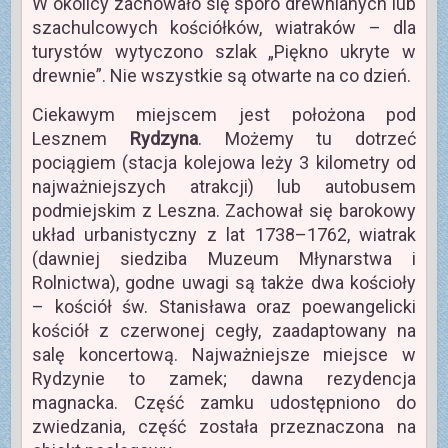
W okolicy zachowało się sporo drewnianych lub
szachulcowych kościółków, wiatraków – dla
turystów wytyczono szlak „Piękno ukryte w
drewnie”. Nie wszystkie są otwarte na co dzień.
Ciekawym miejscem jest położona pod
Lesznem
Rydzyna
. Możemy tu dotrzeć
pociągiem (stacja kolejowa leży 3 kilometry od
najważniejszych atrakcji) lub autobusem
podmiejskim z Leszna. Zachował się barokowy
układ urbanistyczny z lat 1738–1762, wiatrak
(dawniej siedziba Muzeum Młynarstwa i
Rolnictwa), godne uwagi są także dwa kościoły
– kościół św. Stanisława oraz poewangelicki
kościół z czerwonej cegły, zaadaptowany na
salę koncertową. Najważniejsze miejsce w
Rydzynie to zamek; dawna rezydencja
magnacka. Część zamku udostępniono do
zwiedzania, część została przeznaczona na