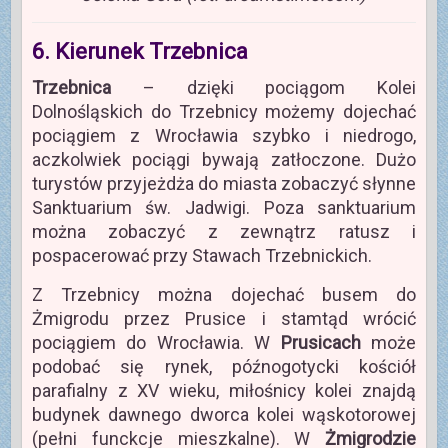
6. Kierunek Trzebnica
Trzebnica
– dzięki pociągom Kolei
Dolnośląskich do Trzebnicy możemy dojechać
pociągiem z Wrocławia szybko i niedrogo,
aczkolwiek pociągi bywają zatłoczone. Dużo
turystów przyjeżdża do miasta zobaczyć słynne
Sanktuarium św. Jadwigi. Poza sanktuarium
można zobaczyć z zewnątrz ratusz i
pospacerować przy Stawach Trzebnickich.
Z Trzebnicy można dojechać busem do
Żmigrodu przez Prusice i stamtąd wrócić
pociągiem do Wrocławia. W
Prusicach
może
podobać się rynek, późnogotycki kościół
parafialny z XV wieku, miłośnicy kolei znajdą
budynek dawnego dworca kolei wąskotorowej
(pełni funckcje mieszkalne). W
Żmigrodzie