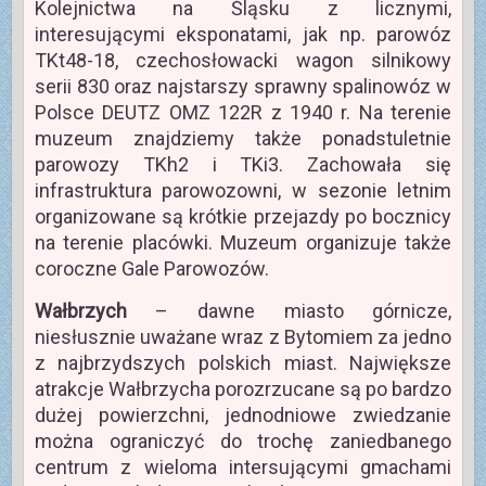
Kolejnictwa na Śląsku z licznymi,
interesującymi eksponatami, jak np. parowóz
TKt48-18, czechosłowacki wagon silnikowy
serii 830 oraz najstarszy sprawny spalinowóz w
Polsce DEUTZ OMZ 122R z 1940 r. Na terenie
muzeum znajdziemy także ponadstuletnie
parowozy TKh2 i TKi3. Zachowała się
infrastruktura parowozowni, w sezonie letnim
organizowane są krótkie przejazdy po bocznicy
na terenie placówki. Muzeum organizuje także
coroczne Gale Parowozów.
Wałbrzych
– dawne miasto górnicze,
niesłusznie uważane wraz z Bytomiem za jedno
z najbrzydszych polskich miast. Największe
atrakcje Wałbrzycha porozrzucane są po bardzo
dużej powierzchni, jednodniowe zwiedzanie
można ograniczyć do trochę zaniedbanego
centrum z wieloma intersującymi gmachami