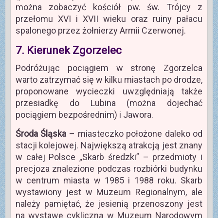
można zobaczyć kościół pw. św. Trójcy z
przełomu XVI i XVII wieku oraz ruiny pałacu
spalonego przez żołnierzy Armii Czerwonej.
7. Kierunek Zgorzelec
Podróżując pociągiem w stronę Zgorzelca
warto zatrzymać się w kilku miastach po drodze,
proponowane wycieczki uwzględniają także
przesiadkę do Lubina (można dojechać
pociągiem bezpośrednim) i Jawora.
Środa Śląska
– miasteczko położone daleko od
stacji kolejowej. Największą atrakcją jest znany
w całej Polsce „Skarb średzki” – przedmioty i
precjoza znalezione podczas rozbiórki budynku
w centrum miasta w 1985 i 1988 roku. Skarb
wystawiony jest w Muzeum Regionalnym, ale
należy pamiętać, że jesienią przenoszony jest
na wystawę cykliczną w Muzeum Narodowym