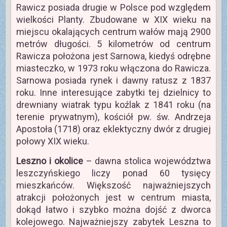
Rawicz posiada drugie w Polsce pod względem
wielkości Planty. Zbudowane w XIX wieku na
miejscu okalających centrum wałów mają 2900
metrów długości. 5 kilometrów od centrum
Rawicza położona jest Sarnowa, kiedyś odrębne
miasteczko, w 1973 roku włączona do Rawicza.
Sarnowa posiada rynek i dawny ratusz z 1837
roku. Inne interesujące zabytki tej dzielnicy to
drewniany wiatrak typu koźlak z 1841 roku (na
terenie prywatnym), kościół pw. św. Andrzeja
Apostoła (1718) oraz eklektyczny dwór z drugiej
połowy XIX wieku.
Leszno i okolice
– dawna stolica województwa
leszczyńskiego liczy ponad 60 tysięcy
mieszkańców. Większość najważniejszych
atrakcji położonych jest w centrum miasta,
dokąd łatwo i szybko można dojść z dworca
kolejowego. Najważniejszy zabytek Leszna to