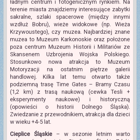
ładnym centrum i fotogenicznym rynkiem. Na
terenie miasta znajdziemy interesujące zabytki
sakralne, szlaki spacerowe (między innymi
wzdłuż Bobru), wieże widokowe (np. Wieża
Krzywoustego), czy muzea. Najbardziej znane
muzea to Muzeum Karkonoskie oraz położone
poza centrum Muzeum Historii i Militariów ze
Skansenem Uzbrojenia Wojska Polskiego.
Stosunkowo nowa atrakcja to Muzeum
Motoryzacji na ostatnim piętrze galerii
handlowej. Kilka lat temu otwarto także
podziemną trasę Time Gates – Bramy Czasu
(1,2 km) z trasą naukową (cewka Tesli +
eksperymenty naukowe) i historyczną
(opowieści o historii Dolnego Śląska).
Zwiedzanie z przewodnikiem, atrakcja dla dzieci
w wieku +4-5 lat.
Cieplice Śląskie
– w sezonie letnim warto