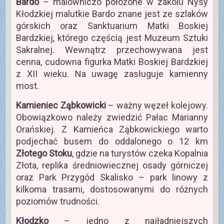
Bardo
– malowniczo położone w zakolu Nysy
Kłodzkiej malutkie Bardo znane jest ze szlaków
górskich oraz Sanktuarium Matki Boskiej
Bardzkiej, którego częścią jest Muzeum Sztuki
Sakralnej. Wewnątrz przechowywana jest
cenna, cudowna figurka Matki Boskiej Bardzkiej
z XII wieku. Na uwagę zasługuje kamienny
most.
Kamieniec Ząbkowicki
– ważny węzeł kolejowy.
Obowiązkowo należy zwiedzić Pałac Marianny
Orańskiej. Z Kamieńca Ząbkowickiego warto
podjechać busem do oddalonego o 12 km
Złotego Stoku
, gdzie na turystów czeka Kopalnia
Złota, replika średniowiecznej osady górniczej
oraz Park Przygód Skalisko – park linowy z
kilkoma trasami, dostosowanymi do różnych
poziomów trudności.
Kłodzko
– jedno z najładniejszych