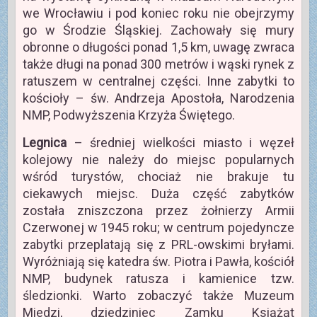
we Wrocławiu i pod koniec roku nie obejrzymy
go w Środzie Śląskiej. Zachowały się mury
obronne o długości ponad 1,5 km, uwagę zwraca
także długi na ponad 300 metrów i wąski rynek z
ratuszem w centralnej części. Inne zabytki to
kościoły – św. Andrzeja Apostoła, Narodzenia
NMP, Podwyższenia Krzyża Świętego.
Legnica
– średniej wielkości miasto i węzeł
kolejowy nie należy do miejsc popularnych
wśród turystów, chociaż nie brakuje tu
ciekawych miejsc. Duża część zabytków
została zniszczona przez żołnierzy Armii
Czerwonej w 1945 roku; w centrum pojedyncze
zabytki przeplatają się z PRL-owskimi bryłami.
Wyróżniają się katedra św. Piotra i Pawła, kościół
NMP, budynek ratusza i kamienice tzw.
śledzionki. Warto zobaczyć także Muzeum
Miedzi, dziedziniec Zamku Książąt