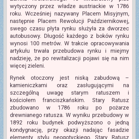
wytyczony przez władze austriackie w 1786
roku. Wcześniej nazywany Placem Misyjnym,
następnie Placem Rewolucji Październikowej,
swego czasu płyta rynku służyła za dworzec
autobusowy. Długość każdego z boków rynku
wynosi 100 metrów. W trakcie opracowywania
artykułu trwała przebudowa rynku i miejmy
nadzieję, że po rewitalizacji pojawi się na nim
więcej zieleni.
Rynek otoczony jest niską zabudową –
kamieniczkami oraz zasługującymi na
szczególną uwagę starym ratuszem i
kościołem franciszkańskim. Stary Ratusz
zbudowano w 1786 roku po pożarze
drewnianego ratusza. W wyniku przebudowy w
1892 roku budynek podwyższono o jedną
kondygnację, przy okazji nadając fasadzie
elementy stylu neogotyckiego. Stary Ratusz