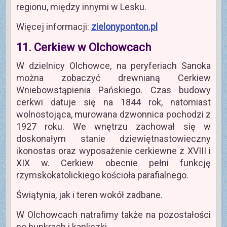
regionu, między innymi w Lesku.
Więcej informacji:
zielonyponton.pl
11. Cerkiew w Olchowcach
W dzielnicy Olchowce, na peryferiach Sanoka
można zobaczyć drewnianą Cerkiew
Wniebowstąpienia Pańskiego. Czas budowy
cerkwi datuje się na 1844 rok, natomiast
wolnostojąca, murowana dzwonnica pochodzi z
1927 roku. We wnętrzu zachował się w
doskonałym stanie dziewiętnastowieczny
ikonostas oraz wyposażenie cerkiewne z XVIII i
XIX w. Cerkiew obecnie pełni funkcję
rzymskokatolickiego kościoła parafialnego.
Świątynia, jak i teren wokół zadbane.
W Olchowcach natrafimy także na pozostałości
po bunkrach i kapliczki.