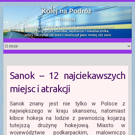
S
k
i
p
t
o
c
o
n
t
Sanok – 12 najciekawszych
e
n
miejsc i atrakcji
t
Sanok znany jest nie tylko w Polsce z
największego w kraju skansenu, natomiast
kibice hokeja na lodzie z pewnością kojarzą
tutejszą drużynę hokejową. Miasto w
województwie podkarpackim, malowniczo