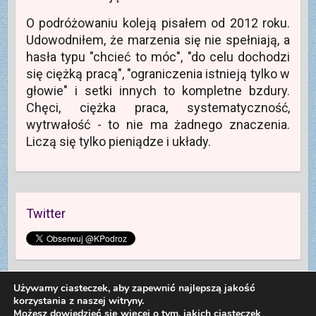
ę
n
e
w
i
)
O podróżowaniu koleją pisałem od 2012 roku.
n
e
o
)
Udowodniłem, że marzenia się nie spełniają, a
w
y
hasła typu "chcieć to móc", "do celu dochodzi
m
o
się ciężką pracą", "ograniczenia istnieją tylko w
k
n
głowie" i setki innych to kompletne bzdury.
i
e
Chęci, ciężka praca, systematyczność,
)
wytrwałość - to nie ma żadnego znaczenia.
Liczą się tylko pieniądze i układy.
Twitter
Używamy ciasteczek, aby zapewnić najlepszą jakość
korzystania z naszej witryny.
Możesz dowiedzieć się więcej o tym, jakich ciasteczek