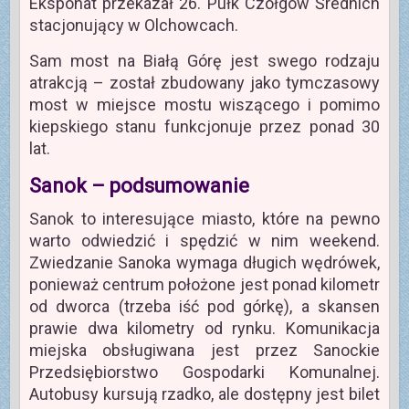
Eksponat przekazał 26. Pułk Czołgów Średnich
stacjonujący w Olchowcach.
Sam most na Białą Górę jest swego rodzaju
atrakcją – został zbudowany jako tymczasowy
most w miejsce mostu wiszącego i pomimo
kiepskiego stanu funkcjonuje przez ponad 30
lat.
Sanok – podsumowanie
Sanok to interesujące miasto, które na pewno
warto odwiedzić i spędzić w nim weekend.
Zwiedzanie Sanoka wymaga długich wędrówek,
ponieważ centrum położone jest ponad kilometr
od dworca (trzeba iść pod górkę), a skansen
prawie dwa kilometry od rynku. Komunikacja
miejska obsługiwana jest przez Sanockie
Przedsiębiorstwo Gospodarki Komunalnej.
Autobusy kursują rzadko, ale dostępny jest bilet