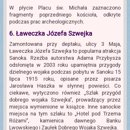
W płycie Placu św. Michała zaznaczono
fragmenty poprzedniego kościoła, odkryte
podczas prac archeologicznych.
6. Ławeczka Józefa Szwejka
Zamontowana przy deptaku, ulicy 3 Maja,
Ławeczka Józefa Szwejka to popularna atrakcja
Sanoka. Rzeźba autorstwa Adama Przybysza
odsłonięta w 2003 roku upamiętnia przygody
dzielnego wojaka podczas pobytu w Sanoku 15
lipca 1915 roku, opisane przez pisarza
Jarosława Haszka w słynnej powieści. Co
ciekawe, wytyczono również „Szlak przygód
dobrego wojaka Szwejka”, prowadzący przez
miejsca wymienione w książce. Inne sanockie
miejsca na tym szlaku to „Hotel pod Trzema
Różami”, kamienica dawnego Banku
Lwowskiego i Zaułek Dobrego Wojaka Szwejka.