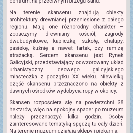
centrum, na przeciwnym brzegu Sanu.
Na terenie skansenu znajdują obiekty
architektury drewnianej przeniesione z całego
regionu. Mają one różnorodny charakter –
zobaczymy drewniany kościół, zagrody
dwubudynkowe, kapliczkę, szkołę, chałupy,
pasiekę, kuźnię a nawet tartak, czy remizę
strażacką. Sercem skansenu jest Rynek
Galicyjski, przedstawiający odwzorowany układ
urbanistyczny ideowego galicyjskiego
miasteczka z początku XX wieku. Niewielką
część skansenu przeznaczono na obiekty z
dawnych ośrodków wydobycia ropy w okolicy.
Skansen rozpościera się na powierzchni 38
hektarów, więc na spokojny spacer po muzeum
należy przeznaczyć kilka godzin. Osoby
zainteresowane tematyką spędzą tu cały dzień.
Na terenie muzeum działają sklepy i piekarnia.