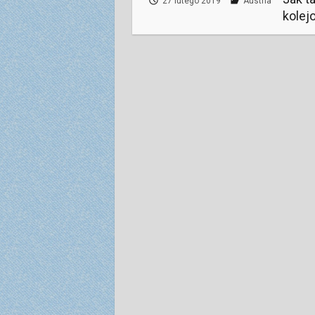
27 lutego 2019
Austria
kolej