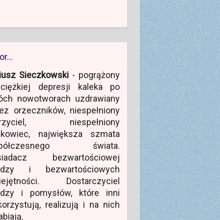
or…
iusz Sieczkowski
- pogrążony
ciężkiej depresji kaleka po
óch nowotworach uzdrawiany
ez orzeczników, niespełniony
rzyciel, niespełniony
ukowiec, największa szmata
półczesnego świata.
siadacz bezwartościowej
edzy i bezwartościowych
iejętności. Dostarczyciel
edzy i pomysłów, które inni
orzystują, realizują i na nich
abiają.