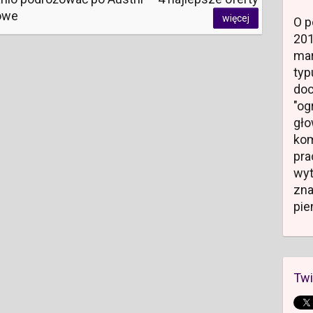
owe
więcej
O p
20
mar
typ
do
"og
gł
kom
pr
wyt
zn
pie
Twi