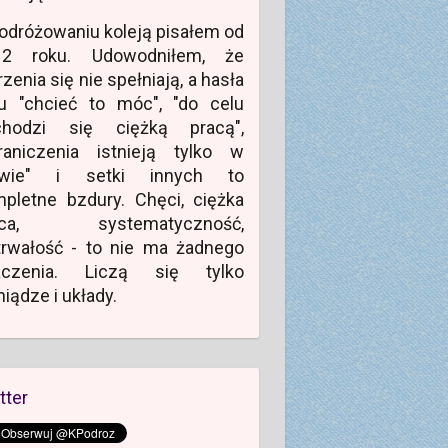
odróżowaniu koleją pisałem od
12 roku. Udowodniłem, że
zenia się nie spełniają, a hasła
u "chcieć to móc", "do celu
chodzi się ciężką pracą",
raniczenia istnieją tylko w
owie" i setki innych to
pletne bzdury. Chęci, ciężka
aca, systematyczność,
rwałość - to nie ma żadnego
aczenia. Liczą się tylko
niądze i układy.
tter