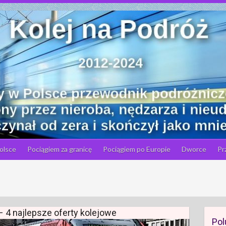
olsce
Pociągiem za granicę
Pociągiem po Europie
Dworce
Pr
– 4 najlepsze oferty kolejowe
Pol