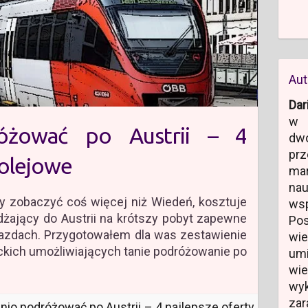
Aut
Dar
w 
óżować po Austrii – 4
dw
prz
kolejowe
ma
na
my zobaczyć coś więcej niż Wiedeń, kosztuje
ws
dżający do Austrii na krótszy pobyt zapewne
Po
jazdach. Przygotowałem dla was zestawienie
wi
iackich umożliwiających tanie podróżowanie po
um
wi
wyk
zar
anio podróżować po Austrii – 4 najlepsze oferty