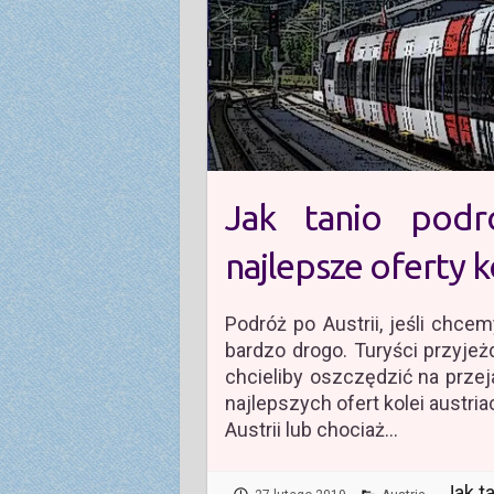
Jak tanio podr
najlepsze oferty 
Podróż po Austrii, jeśli chce
bardzo drogo. Turyści przyjeż
chcieliby oszczędzić na prze
najlepszych ofert kolei austr
Austrii lub chociaż…
Jak t