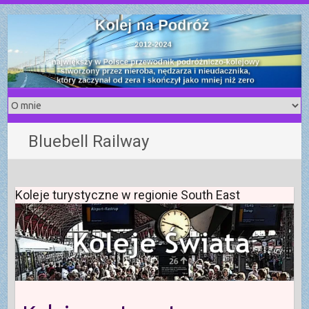
S
k
i
p
t
o
c
o
Bluebell Railway
n
t
e
n
Koleje turystyczne w regionie South East
t