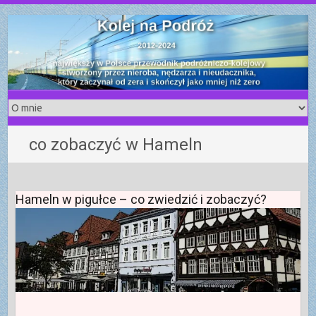
S
k
i
p
t
o
c
o
co zobaczyć w Hameln
n
t
e
n
Hameln w pigułce – co zwiedzić i zobaczyć?
t