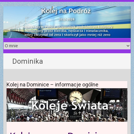
S
k
i
p
t
o
c
o
Dominika
n
t
e
n
Kolej na Dominice – informacje ogólne
t