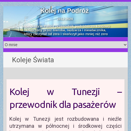
S
k
i
p
t
o
c
o
Koleje Świata
n
t
e
n
t
Kolej w Tunezji –
przewodnik dla pasażerów
Kolej w Tunezji jest rozbudowana i nieźle
utrzymana w północnej i środkowej części