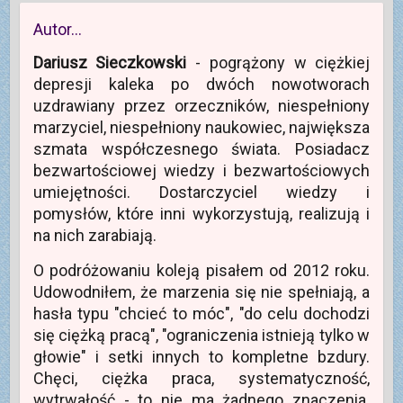
Autor…
Dariusz Sieczkowski
- pogrążony w ciężkiej
depresji kaleka po dwóch nowotworach
uzdrawiany przez orzeczników, niespełniony
marzyciel, niespełniony naukowiec, największa
szmata współczesnego świata. Posiadacz
bezwartościowej wiedzy i bezwartościowych
umiejętności. Dostarczyciel wiedzy i
pomysłów, które inni wykorzystują, realizują i
na nich zarabiają.
O podróżowaniu koleją pisałem od 2012 roku.
Udowodniłem, że marzenia się nie spełniają, a
hasła typu "chcieć to móc", "do celu dochodzi
się ciężką pracą", "ograniczenia istnieją tylko w
głowie" i setki innych to kompletne bzdury.
Chęci, ciężka praca, systematyczność,
wytrwałość - to nie ma żadnego znaczenia.