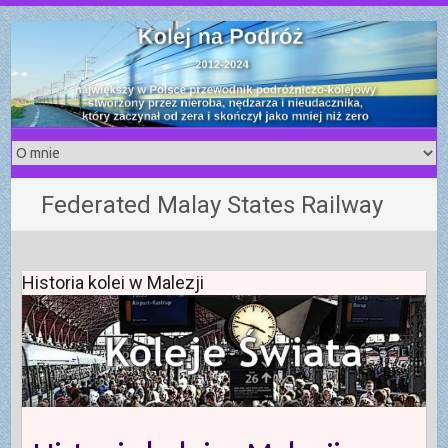
S
k
i
p
t
o
c
o
Federated Malay States Railway
n
t
e
n
Historia kolei w Malezji
t