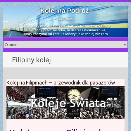
S
k
i
p
t
o
c
o
Filipiny kolej
n
t
e
n
Kolej na Filipinach – przewodnik dla pasażerów
t