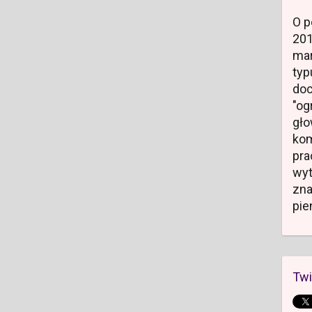
O p
20
mar
typ
do
"og
gł
kom
pr
wyt
zn
pie
Twi