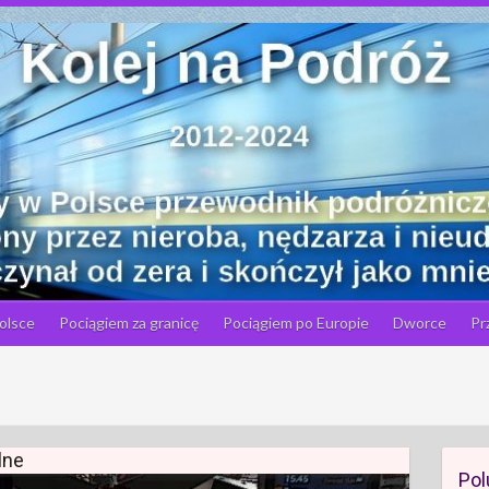
olsce
Pociągiem za granicę
Pociągiem po Europie
Dworce
Pr
lne
Pol