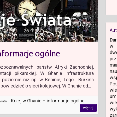
Aut
Dar
w 
informacje ogólne
dw
prz
ma
ozpoznawalnych państw Afryki Zachodniej,
na
acji piłkarskiej. W Ghanie infrastruktura
ws
poziomie niż np. w Beninie, Togo i Burkina
Po
 powiedzieć o sieci kolejowej. W Ghanie od…
wi
um
Kolej w Ghanie – informacje ogólne
wiata
wi
więcej
wyk
zar