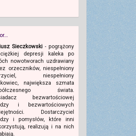
or…
iusz Sieczkowski
- pogrążony
ciężkiej depresji kaleka po
óch nowotworach uzdrawiany
ez orzeczników, niespełniony
rzyciel, niespełniony
ukowiec, największa szmata
półczesnego świata.
siadacz bezwartościowej
edzy i bezwartościowych
iejętności. Dostarczyciel
edzy i pomysłów, które inni
orzystują, realizują i na nich
abiają.