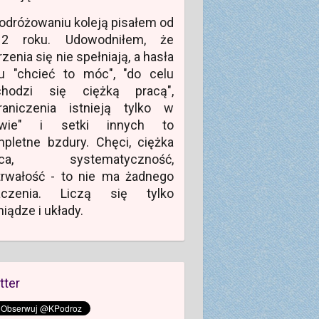
odróżowaniu koleją pisałem od
12 roku. Udowodniłem, że
zenia się nie spełniają, a hasła
u "chcieć to móc", "do celu
chodzi się ciężką pracą",
raniczenia istnieją tylko w
owie" i setki innych to
pletne bzdury. Chęci, ciężka
aca, systematyczność,
rwałość - to nie ma żadnego
aczenia. Liczą się tylko
niądze i układy.
tter