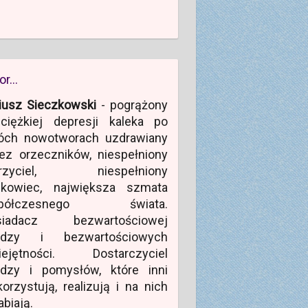
or…
iusz Sieczkowski
- pogrążony
ciężkiej depresji kaleka po
óch nowotworach uzdrawiany
ez orzeczników, niespełniony
rzyciel, niespełniony
ukowiec, największa szmata
półczesnego świata.
siadacz bezwartościowej
edzy i bezwartościowych
iejętności. Dostarczyciel
edzy i pomysłów, które inni
orzystują, realizują i na nich
abiają.