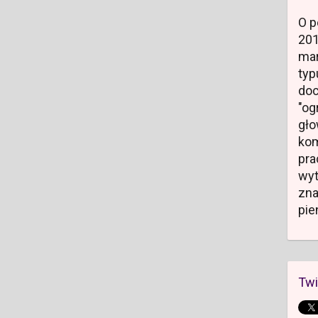
O p
20
mar
typ
do
"og
gł
kom
pr
wyt
zn
pie
Twi