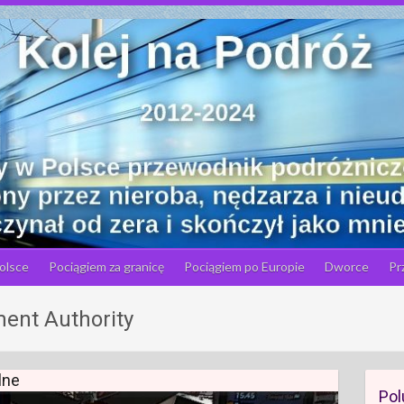
olsce
Pociągiem za granicę
Pociągiem po Europie
Dworce
Pr
ent Authority
lne
Pol