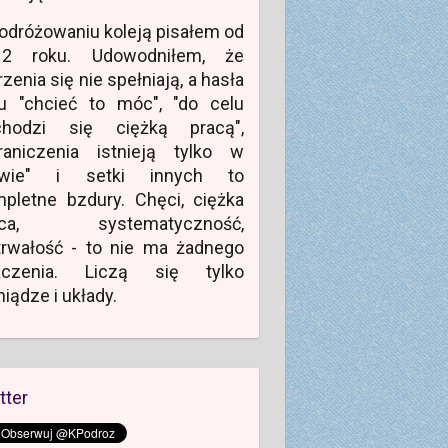
odróżowaniu koleją pisałem od
12 roku. Udowodniłem, że
zenia się nie spełniają, a hasła
u "chcieć to móc", "do celu
chodzi się ciężką pracą",
raniczenia istnieją tylko w
owie" i setki innych to
pletne bzdury. Chęci, ciężka
aca, systematyczność,
rwałość - to nie ma żadnego
aczenia. Liczą się tylko
niądze i układy.
tter