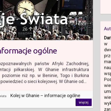
Aut
Dar
w 
informacje ogólne
dw
prz
ma
ozpoznawalnych państw Afryki Zachodniej,
na
acji piłkarskiej. W Ghanie infrastruktura
ws
poziomie niż np. w Beninie, Togo i Burkina
Po
 powiedzieć o sieci kolejowej. W Ghanie od…
wi
um
Kolej w Ghanie – informacje ogólne
wiata
wi
więcej
wyk
zar