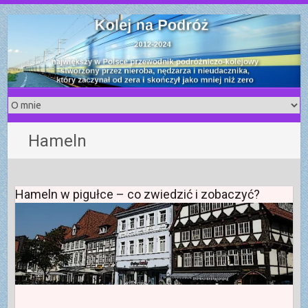
S
k
i
p
t
o
c
o
Hameln
n
t
e
n
Hameln w pigułce – co zwiedzić i zobaczyć?
t