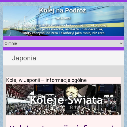
S
k
i
p
t
o
c
o
Japonia
n
t
e
n
Kolej w Japonii – informacje ogólne
t