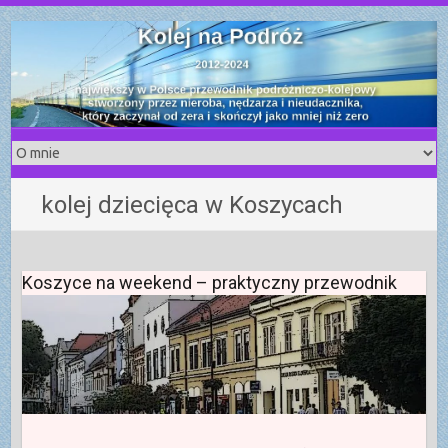
S
k
i
p
t
o
c
o
kolej dziecięca w Koszycach
n
t
e
n
Koszyce na weekend – praktyczny przewodnik
t