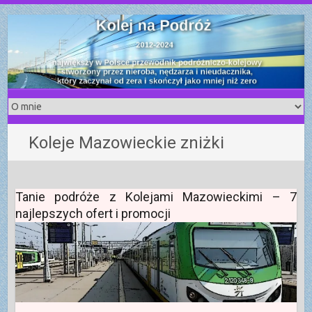
S
k
i
p
t
o
c
o
Koleje Mazowieckie zniżki
n
t
e
n
Tanie podróże z Kolejami Mazowieckimi – 7
t
najlepszych ofert i promocji