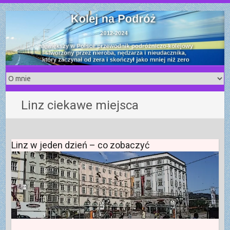
S
k
i
p
t
o
c
o
Linz ciekawe miejsca
n
t
e
n
Linz w jeden dzień – co zobaczyć
t