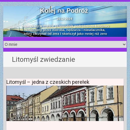
S
k
i
p
t
o
c
o
Litomyśl zwiedzanie
n
t
e
n
Litomyśl – jedna z czeskich perełek
t