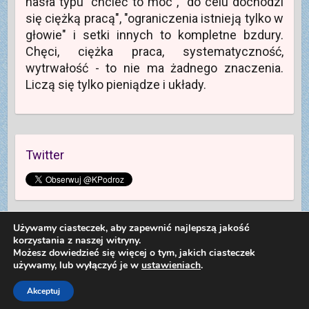
hasła typu "chcieć to móc", "do celu dochodzi
się ciężką pracą", "ograniczenia istnieją tylko w
głowie" i setki innych to kompletne bzdury.
Chęci, ciężka praca, systematyczność,
wytrwałość - to nie ma żadnego znaczenia.
Liczą się tylko pieniądze i układy.
Twitter
Używamy ciasteczek, aby zapewnić najlepszą jakość
korzystania z naszej witryny.
Możesz dowiedzieć się więcej o tym, jakich ciasteczek
używamy, lub wyłączyć je w
ustawieniach
.
Copyright © 2026
Kolej na Podróż
. Theme by
Colorlib
Powered by
WordPress
Dariusz Sieczkowski od 2012 roku
Akceptuj