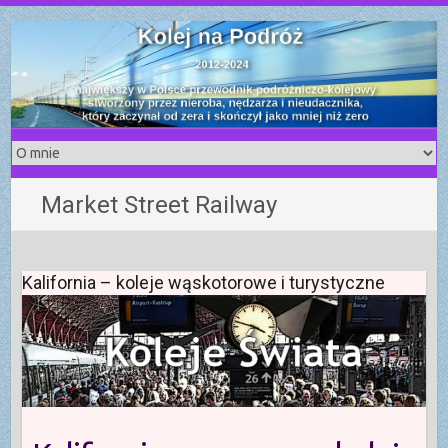
S
k
i
p
t
o
c
o
Market Street Railway
n
t
e
n
Kalifornia – koleje wąskotorowe i turystyczne
t