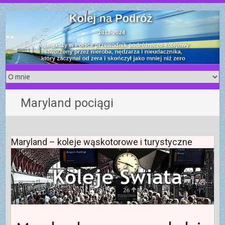
S
k
i
p
t
o
c
o
Maryland pociągi
n
t
e
n
Maryland – koleje wąskotorowe i turystyczne
t