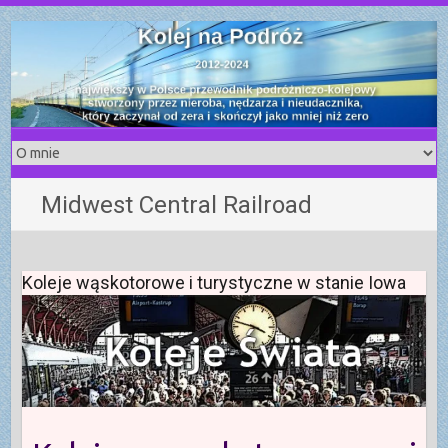
S
k
i
p
t
o
c
o
Midwest Central Railroad
n
t
e
n
Koleje wąskotorowe i turystyczne w stanie Iowa
t