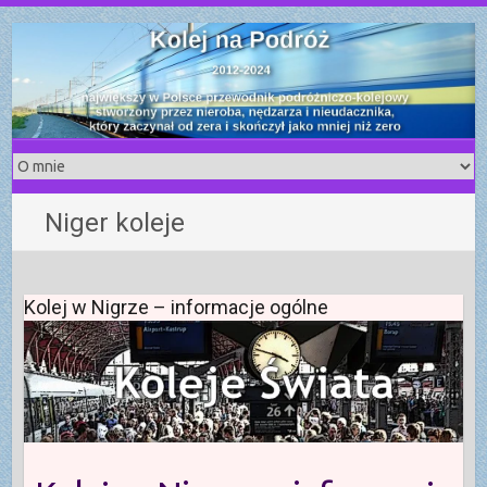
S
k
i
p
t
o
c
o
Niger koleje
n
t
e
n
Kolej w Nigrze – informacje ogólne
t