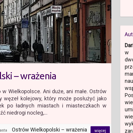
Aut
Dar
w 
dw
prz
ski – wrażenia
ma
na
ws
 w Wielkopolsce. Ani duże, ani małe. Ostrów
Po
y węzeł kolejowy, który może posłużyć jako
wi
k po ładnych miastach i miasteczkach w
um
eźć niedrogi nocleg,…
wi
wyk
Ostrów Wielkopolski – wrażenia
zar
iasta
więcej