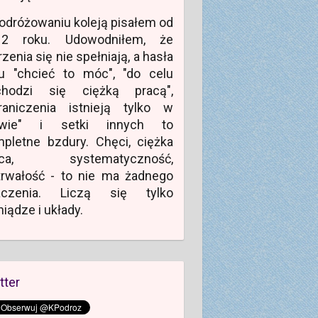
odróżowaniu koleją pisałem od
12 roku. Udowodniłem, że
zenia się nie spełniają, a hasła
u "chcieć to móc", "do celu
chodzi się ciężką pracą",
raniczenia istnieją tylko w
owie" i setki innych to
pletne bzdury. Chęci, ciężka
aca, systematyczność,
rwałość - to nie ma żadnego
aczenia. Liczą się tylko
niądze i układy.
tter