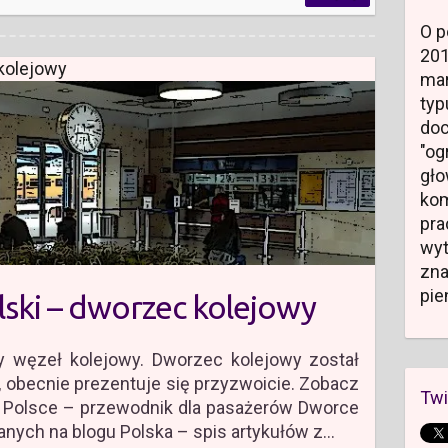
O p
20
kolejowy
mar
typ
do
"og
gł
kom
pr
wyt
zn
pie
ski – dworzec kolejowy
y węzeł kolejowy. Dworzec kolejowy został
 obecnie prezentuje się przyzwoicie. Zobacz
Twi
o Polsce – przewodnik dla pasażerów Dworce
anych na blogu Polska – spis artykułów z…