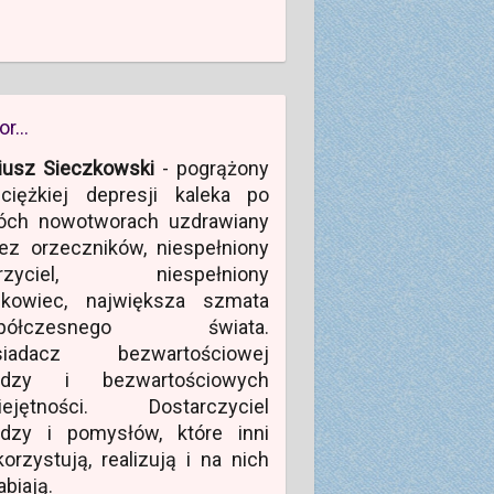
or…
iusz Sieczkowski
- pogrążony
ciężkiej depresji kaleka po
óch nowotworach uzdrawiany
ez orzeczników, niespełniony
rzyciel, niespełniony
ukowiec, największa szmata
półczesnego świata.
siadacz bezwartościowej
edzy i bezwartościowych
iejętności. Dostarczyciel
edzy i pomysłów, które inni
orzystują, realizują i na nich
abiają.