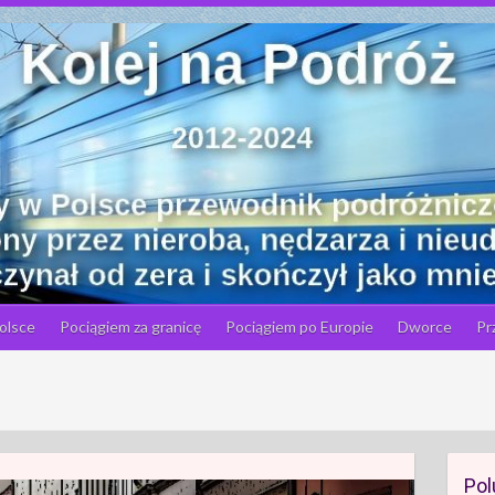
olsce
Pociągiem za granicę
Pociągiem po Europie
Dworce
Pr
Pol