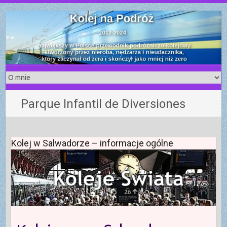
S
k
i
p
t
o
c
o
Parque Infantil de Diversiones
n
t
e
n
Kolej w Salwadorze – informacje ogólne
t