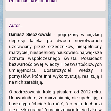
Polub nas na Facebooku
Autor…
Dariusz Sieczkowski
- pogrążony w ciężkiej
depresji kaleka po dwóch nowotworach
uzdrawiany przez orzeczników, niespełniony
marzyciel, niespełniony naukowiec, największa
szmata współczesnego świata. Posiadacz
bezwartościowej wiedzy i bezwartościowych
umiejętności. Dostarczyciel wiedzy i
pomysłów, które inni wykorzystują, realizują i
na nich zarabiają.
O podróżowaniu koleją pisałem od 2012 roku.
Udowodniłem, że marzenia się nie spełniają, a
hasła typu "chcieć to móc", "do celu dochodzi
się ciężką pracą", "ograniczenia istnieją tylko w