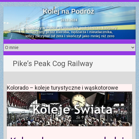
S
k
i
p
t
o
c
o
Pike’s Peak Cog Railway
n
t
e
n
Kolorado – koleje turystyczne i wąskotorowe
t