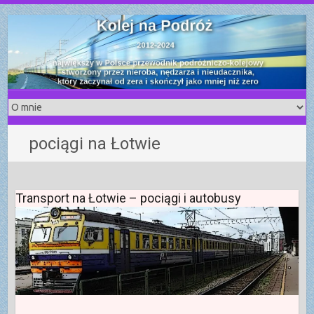
S
k
i
p
t
o
c
o
pociągi na Łotwie
n
t
e
n
Transport na Łotwie – pociągi i autobusy
t