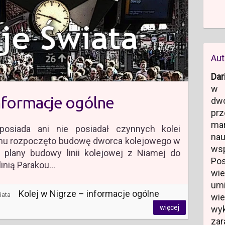
Aut
Dar
w 
informacje ogólne
dw
prz
ma
posiada ani nie posiadał czynnych kolei
na
 temu rozpoczęto budowę dworca kolejowego w
ws
ły plany budowy linii kolejowej z Niamej do
Po
 linią Parakou…
wi
um
Kolej w Nigrze – informacje ogólne
iata
wi
więcej
wyk
zar