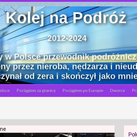
olsce
Pociągiem za granicę
Pociągiem po Europie
Dworce
Pr
lne
Pol