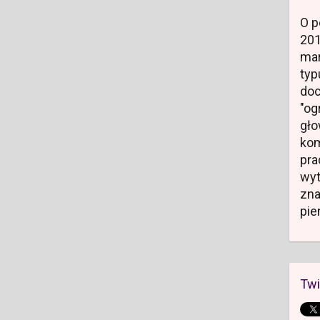
O p
20
mar
typ
do
"og
gł
kom
pr
wyt
zn
pie
Twi