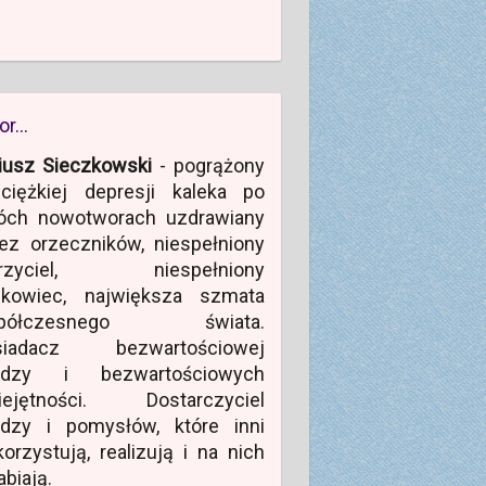
or…
iusz Sieczkowski
- pogrążony
ciężkiej depresji kaleka po
óch nowotworach uzdrawiany
ez orzeczników, niespełniony
rzyciel, niespełniony
ukowiec, największa szmata
półczesnego świata.
siadacz bezwartościowej
edzy i bezwartościowych
iejętności. Dostarczyciel
edzy i pomysłów, które inni
orzystują, realizują i na nich
abiają.