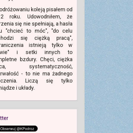
odróżowaniu koleją pisałem od
12 roku. Udowodniłem, że
zenia się nie spełniają, a hasła
u "chcieć to móc", "do celu
chodzi się ciężką pracą",
raniczenia istnieją tylko w
owie" i setki innych to
pletne bzdury. Chęci, ciężka
aca, systematyczność,
rwałość - to nie ma żadnego
aczenia. Liczą się tylko
niądze i układy.
tter