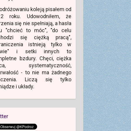
odróżowaniu koleją pisałem od
12 roku. Udowodniłem, że
zenia się nie spełniają, a hasła
u "chcieć to móc", "do celu
chodzi się ciężką pracą",
raniczenia istnieją tylko w
owie" i setki innych to
pletne bzdury. Chęci, ciężka
aca, systematyczność,
rwałość - to nie ma żadnego
aczenia. Liczą się tylko
niądze i układy.
tter