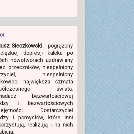
or…
iusz Sieczkowski
- pogrążony
ciężkiej depresji kaleka po
óch nowotworach uzdrawiany
ez orzeczników, niespełniony
rzyciel, niespełniony
ukowiec, największa szmata
półczesnego świata.
siadacz bezwartościowej
edzy i bezwartościowych
iejętności. Dostarczyciel
edzy i pomysłów, które inni
orzystują, realizują i na nich
abiają.