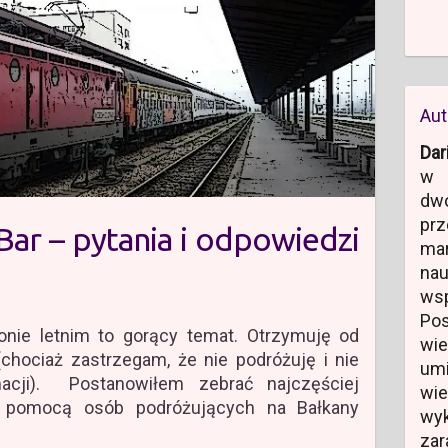
Aut
Dar
w 
dw
prz
Bar – pytania i odpowiedzi
ma
na
ws
Po
nie letnim to gorący temat. Otrzymuję od
wi
chociaż zastrzegam, że nie podróżuję i nie
um
macji). Postanowiłem zebrać najczęściej
wi
 z pomocą osób podróżujących na Bałkany
wyk
zar