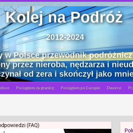
olsce
Pociągiem za granicę
Pociągiem po Europie
Dworce
Pr
 odpowiedzi (FAQ)
Pol