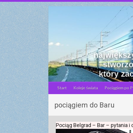
S
k
i
p
t
o
c
o
n
t
e
n
Start
Koleje świata
Pociągiem po P
t
pociągiem do Baru
Pociąg Belgrad – Bar – pytania i