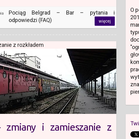
O p
Pociąg Belgrad – Bar – pytania i
bia
20
odpowiedzi (FAQ)
więcej
mar
typ
do
zanie z rozkładem
"og
gł
kom
pr
wyt
zn
pie
Twi
 zmiany i zamieszanie z