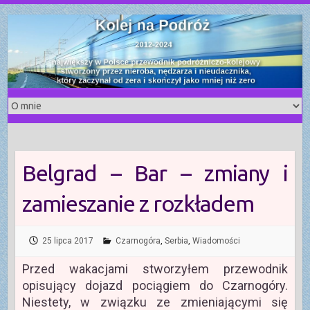
S
k
i
p
t
o
c
o
n
t
Belgrad – Bar – zmiany i
e
n
zamieszanie z rozkładem
t
25 lipca 2017
Czarnogóra
,
Serbia
,
Wiadomości
Przed wakacjami stworzyłem przewodnik
opisujący dojazd pociągiem do Czarnogóry.
Niestety, w związku ze zmieniającymi się