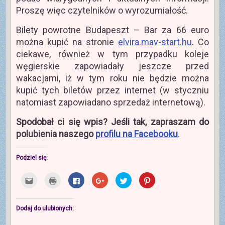
Proszę więc czytelników o wyrozumiałość.
Bilety powrotne Budapeszt – Bar za 66 euro
można kupić na stronie
elvira.mav-start.hu
. Co
ciekawe, również w tym przypadku koleje
węgierskie zapowiadały jeszcze przed
wakacjami, iż w tym roku nie będzie można
kupić tych biletów przez internet (w styczniu
natomiast zapowiadano sprzedaż internetową).
Spodobał ci się wpis? Jeśli tak, zapraszam do
polubienia naszego
profilu na Facebooku
.
Podziel się:
K
K
K
K
U
U
l
l
l
l
d
d
i
i
i
i
o
o
k
k
k
k
s
s
n
n
n
n
t
t
i
i
i
i
ę
ę
Dodaj do ulubionych:
j
j
j
j
p
p
,
b
,
,
n
n