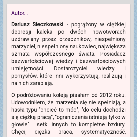
e
w
m
r
y
o
a
m
k
Autor…
s
o
n
i
k
i
ę
n
e
Dariusz Sieczkowski
- pogrążony w ciężkiej
w
i
)
n
e
depresji kaleka po dwóch nowotworach
o
)
w
uzdrawiany przez orzeczników, niespełniony
y
m
marzyciel, niespełniony naukowiec, największa
o
k
szmata współczesnego świata. Posiadacz
n
i
bezwartościowej wiedzy i bezwartościowych
e
)
umiejętności. Dostarczyciel wiedzy i
pomysłów, które inni wykorzystują, realizują i
na nich zarabiają.
O podróżowaniu koleją pisałem od 2012 roku.
Udowodniłem, że marzenia się nie spełniają, a
hasła typu "chcieć to móc", "do celu dochodzi
się ciężką pracą", "ograniczenia istnieją tylko w
głowie" i setki innych to kompletne bzdury.
Chęci, ciężka praca, systematyczność,