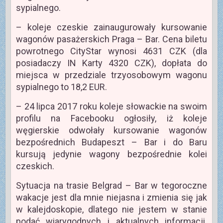
sypialnego.
– koleje czeskie zainaugurowały kursowanie
wagonów pasażerskich Praga – Bar. Cena biletu
powrotnego CityStar wynosi 4631 CZK (dla
posiadaczy IN Karty 4320 CZK), dopłata do
miejsca w przedziale trzyosobowym wagonu
sypialnego to 18,2 EUR.
– 24 lipca 2017 roku koleje słowackie na swoim
profilu na Facebooku ogłosiły, iż koleje
węgierskie odwołały kursowanie wagonów
bezpośrednich Budapeszt – Bar i do Baru
kursują jedynie wagony bezpośrednie kolei
czeskich.
Sytuacja na trasie Belgrad – Bar w tegoroczne
wakacje jest dla mnie niejasna i zmienia się jak
w kalejdoskopie, dlatego nie jestem w stanie
podać wiarygodnych i aktualnych informacji.