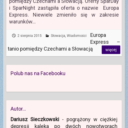
pomiędzy Czechami a Słowacją. Oferty SparDay
i SparNight zastąpiła oferta o nazwie Europa
Express. Niewiele zmieniło się w zakresie
warunków…
Europa
2 sierpnia 2015
Słowacja
,
Wiadomości
Express –
tanio pomiędzy Czechami a Słowacją
więcej
Polub nas na Facebooku
Autor…
Dariusz Sieczkowski
- pogrążony w ciężkiej
depresji kaleka po dwóch nowotworach