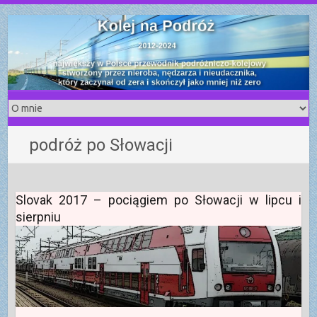
S
k
i
p
t
o
c
o
podróż po Słowacji
n
t
e
n
Slovak 2017 – pociągiem po Słowacji w lipcu i
t
sierpniu