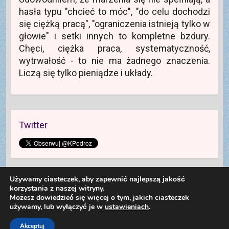
hasła typu "chcieć to móc", "do celu dochodzi
się ciężką pracą", "ograniczenia istnieją tylko w
głowie" i setki innych to kompletne bzdury.
Chęci, ciężka praca, systematyczność,
wytrwałość - to nie ma żadnego znaczenia.
Liczą się tylko pieniądze i układy.
Twitter
Używamy ciasteczek, aby zapewnić najlepszą jakość
korzystania z naszej witryny.
Możesz dowiedzieć się więcej o tym, jakich ciasteczek
używamy, lub wyłączyć je w
ustawieniach
.
Copyright © 2026
Kolej na Podróż
. Theme by
Colorlib
Powered by
WordPress
Dariusz Sieczkowski od 2012 roku
Akceptuj