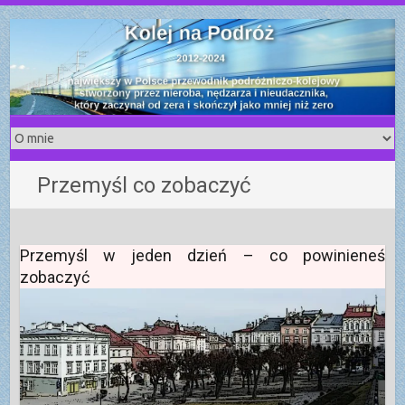
S
k
i
p
t
o
c
o
Przemyśl co zobaczyć
n
t
e
n
Przemyśl w jeden dzień – co powinieneś
t
zobaczyć