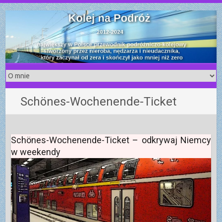
S
k
i
p
t
o
c
o
Schönes-Wochenende-Ticket
n
t
e
n
Schönes-Wochenende-Ticket – odkrywaj Niemcy
t
w weekendy