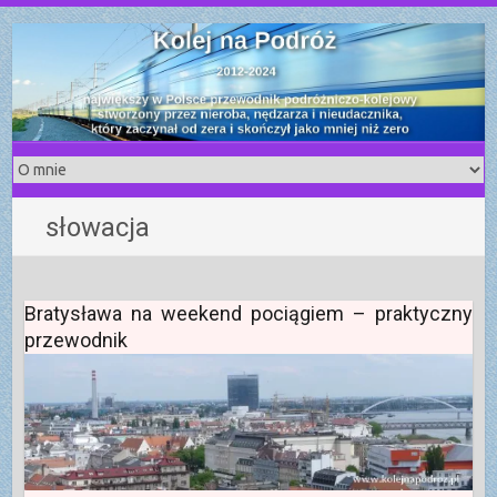
S
k
i
p
t
o
c
o
słowacja
n
t
e
n
Bratysława na weekend pociągiem – praktyczny
t
przewodnik