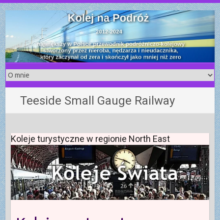
S
k
i
p
t
o
c
o
Teeside Small Gauge Railway
n
t
e
n
Koleje turystyczne w regionie North East
t