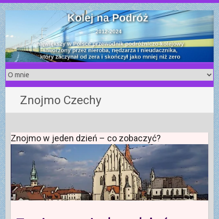
S
k
i
p
t
o
c
o
Znojmo Czechy
n
t
e
n
Znojmo w jeden dzień – co zobaczyć?
t