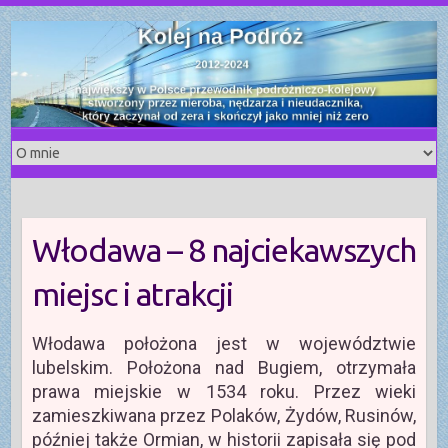
S
k
i
p
t
o
c
o
n
t
Włodawa – 8 najciekawszych
e
n
miejsc i atrakcji
t
Włodawa położona jest w województwie
lubelskim. Położona nad Bugiem, otrzymała
prawa miejskie w 1534 roku. Przez wieki
zamieszkiwana przez Polaków, Żydów, Rusinów,
później także Ormian, w historii zapisała się pod