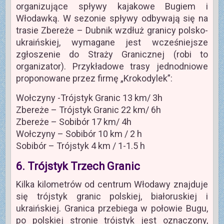
organizujące spływy kajakowe Bugiem i
Włodawką. W sezonie spływy odbywają się na
trasie Zbereże – Dubnik wzdłuż granicy polsko-
ukraińskiej, wymagane jest wcześniejsze
zgłoszenie do Straży Granicznej (robi to
organizator). Przykładowe trasy jednodniowe
proponowane przez firmę „Krokodylek”:
Wołczyny -Trójstyk Granic 13 km/ 3h
Zbereże – Trójstyk Granic 22 km/ 6h
Zbereże – Sobibór 17 km/ 4h
Wołczyny – Sobibór 10 km / 2 h
Sobibór – Trójstyk 4 km / 1-1.5 h
6. Trójstyk Trzech Granic
Kilka kilometrów od centrum Włodawy znajduje
się trójstyk granic polskiej, białoruskiej i
ukraińskiej. Granica przebiega w połowie Bugu,
po polskiej stronie trójstyk jest oznaczony,