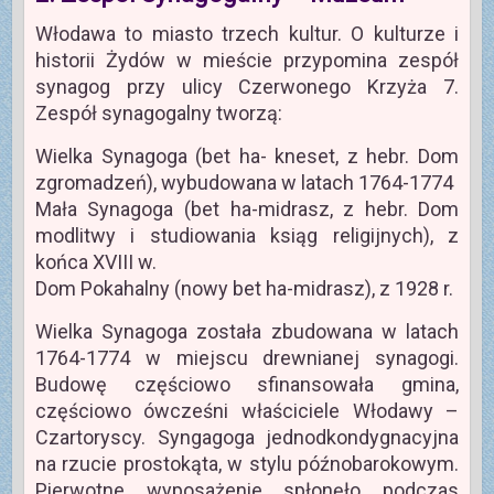
Włodawa to miasto trzech kultur. O kulturze i
historii Żydów w mieście przypomina zespół
synagog przy ulicy Czerwonego Krzyża 7.
Zespół synagogalny tworzą:
Wielka Synagoga (bet ha- kneset, z hebr. Dom
zgromadzeń), wybudowana w latach 1764-1774
Mała Synagoga (bet ha-midrasz, z hebr. Dom
modlitwy i studiowania ksiąg religijnych), z
końca XVIII w.
Dom Pokahalny (nowy bet ha-midrasz), z 1928 r.
Wielka Synagoga została zbudowana w latach
1764-1774 w miejscu drewnianej synagogi.
Budowę częściowo sfinansowała gmina,
częściowo ówcześni właściciele Włodawy –
Czartoryscy. Syngagoga jednodkondygnacyjna
na rzucie prostokąta, w stylu późnobarokowym.
Pierwotne wyposażenie spłonęło podczas