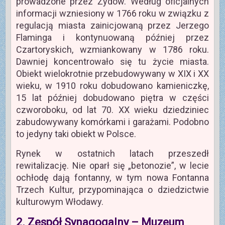
prowadzone przez Żydów. Według oficjalnych
informacji wzniesiony w 1766 roku w związku z
regulacją miasta zainicjowaną przez Jerzego
Flaminga i kontynuowaną później przez
Czartoryskich, wzmiankowany w 1786 roku.
Dawniej koncentrowało się tu życie miasta.
Obiekt wielokrotnie przebudowywany w XIX i XX
wieku, w 1910 roku dobudowano kamieniczkę,
15 lat później dobudowano piętra w części
czworoboku, od lat 70. XX wieku dziedziniec
zabudowywany komórkami i garażami. Podobno
to jedyny taki obiekt w Polsce.
Rynek w ostatnich latach przeszedł
rewitalizację. Nie oparł się „betonozie”, w lecie
ochłodę dają fontanny, w tym nowa Fontanna
Trzech Kultur, przypominająca o dziedzictwie
kulturowym Włodawy.
2. Zespół Synagogalny – Muzeum