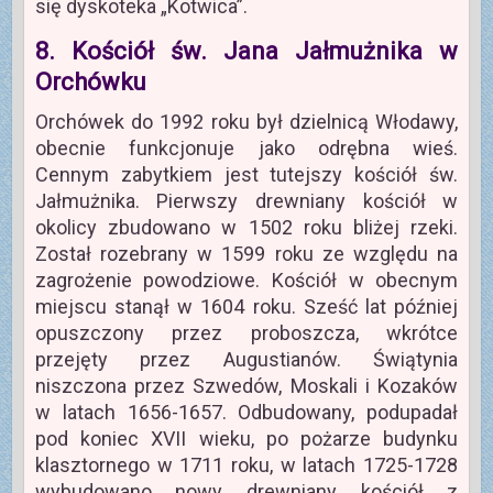
się dyskoteka „Kotwica”.
8. Kościół św. Jana Jałmużnika w
Orchówku
Orchówek do 1992 roku był dzielnicą Włodawy,
obecnie funkcjonuje jako odrębna wieś.
Cennym zabytkiem jest tutejszy kościół św.
Jałmużnika. Pierwszy drewniany kościół w
okolicy zbudowano w 1502 roku bliżej rzeki.
Został rozebrany w 1599 roku ze względu na
zagrożenie powodziowe. Kościół w obecnym
miejscu stanął w 1604 roku. Sześć lat później
opuszczony przez proboszcza, wkrótce
przejęty przez Augustianów. Świątynia
niszczona przez Szwedów, Moskali i Kozaków
w latach 1656-1657. Odbudowany, podupadał
pod koniec XVII wieku, po pożarze budynku
klasztornego w 1711 roku, w latach 1725-1728
wybudowano nowy drewniany kościół z