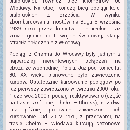
białoruskiej, również pięć kilometrów od
Włodawy. Na stacji kończą bieg pociągi kolei
białoruskich z Brześcia. W wyniku
zbombardowania mostów na Bugu 3 września
1939 roku przez lotnictwo niemieckie oraz
zmian granic po II wojnie światowej, stacja
straciła połączenie z Włodawą.
Pociągi z Chełma do Włodawy były jednym z
najbardziej nierentownych połączeń na
obszarze wschodniej Polski. Już pod koniec lat
80. XX wieku planowane było zawieszenie
kursów. Ostatecznie kursowanie pociągów po
raz pierwszy zawieszono w kwietniu 2000 roku.
1 czerwca 2000 r. pociągi reaktywowano (część
na trasie skróconej Chełm – Uhrusk), lecz dwa
lata później ponownie zawieszono ich
kursowanie. Od 2012 roku, z przerwami, na
trasie Chełm – Włodawa kursują sezonowe