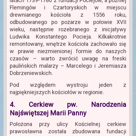
latach 1739-1780 z fundacji Pociejów, a później
Flemingów i Czartoryskich w miejscu
drewnianego kościoła z 1556 roku,
odbudowanego po pożarze w połowie XVII
wieku, następnie rozebranego z inicjatywy
Ludwika Konstantego Pocieja. Kilkakrotnie
remontowany, wnętrze kościoła zachowało się
w prawie niezmienionej formie do naszych
czasów – warto zwrócić uwagę na freski
paulińskich malarzy – Marcelego i Jeremiasza
Dobrzeniewskich.
Pod względem wystroju jeden z
najpiękniejszych kościołów w regionie.
4. Cerkiew pw. Narodzenia
Najświętszej Marii Panny
Położona przy ulicy Kościelnej cerkiew
prawosławna została zbudowana fundacji