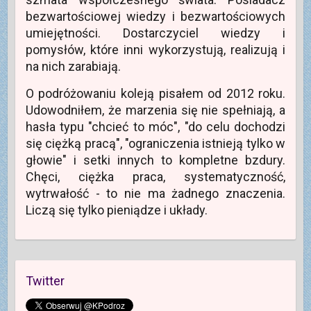
O
ę
n
e
i
t
w
o
)
e
bezwartościowej wiedzy i bezwartościowych
w
n
w
)
i
o
y
umiejętności. Dostarczyciel wiedzy i
e
w
m
r
y
o
pomysłów, które inni wykorzystują, realizują i
a
m
k
s
o
n
na nich zarabiają.
i
k
i
ę
n
e
w
i
)
O podróżowaniu koleją pisałem od 2012 roku.
n
e
o
)
Udowodniłem, że marzenia się nie spełniają, a
w
y
hasła typu "chcieć to móc", "do celu dochodzi
m
o
się ciężką pracą", "ograniczenia istnieją tylko w
k
n
głowie" i setki innych to kompletne bzdury.
i
e
Chęci, ciężka praca, systematyczność,
)
wytrwałość - to nie ma żadnego znaczenia.
Liczą się tylko pieniądze i układy.
Twitter