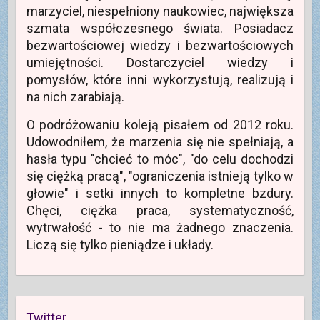
w
marzyciel, niespełniony naukowiec, największa
y
m
szmata współczesnego świata. Posiadacz
o
k
bezwartościowej wiedzy i bezwartościowych
n
i
umiejętności. Dostarczyciel wiedzy i
e
)
pomysłów, które inni wykorzystują, realizują i
na nich zarabiają.
O podróżowaniu koleją pisałem od 2012 roku.
Udowodniłem, że marzenia się nie spełniają, a
hasła typu "chcieć to móc", "do celu dochodzi
się ciężką pracą", "ograniczenia istnieją tylko w
głowie" i setki innych to kompletne bzdury.
Chęci, ciężka praca, systematyczność,
wytrwałość - to nie ma żadnego znaczenia.
Liczą się tylko pieniądze i układy.
Twitter