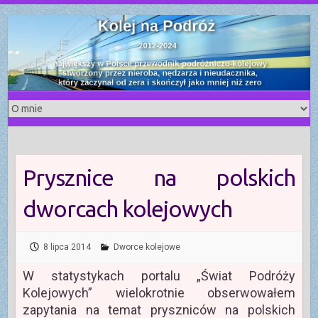
S
k
i
p
t
o
c
o
n
t
Prysznice na polskich
e
n
dworcach kolejowych
t
8 lipca 2014
Dworce kolejowe
W statystykach portalu „Świat Podróży
Kolejowych” wielokrotnie obserwowałem
zapytania na temat pryszniców na polskich