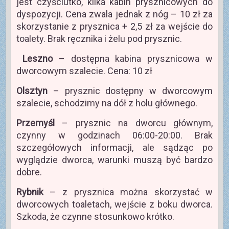
jest czyściutko, kilka kabin prysznicowych do
dyspozycji. Cena zwala jednak z nóg – 10 zł za
skorzystanie z prysznica + 2,5 zł za wejście do
toalety. Brak ręcznika i żelu pod prysznic.
Leszno
– dostępna kabina prysznicowa w
dworcowym szalecie. Cena: 10 zł
Olsztyn
– prysznic dostępny w dworcowym
szalecie, schodzimy na dół z holu głównego.
Przemyśl
– prysznic na dworcu głównym,
czynny w godzinach 06:00-20:00. Brak
szczegółowych informacji, ale sądząc po
wyglądzie dworca, warunki muszą być bardzo
dobre.
Rybnik
– z prysznica można skorzystać w
dworcowych toaletach, wejście z boku dworca.
Szkoda, że czynne stosunkowo krótko.