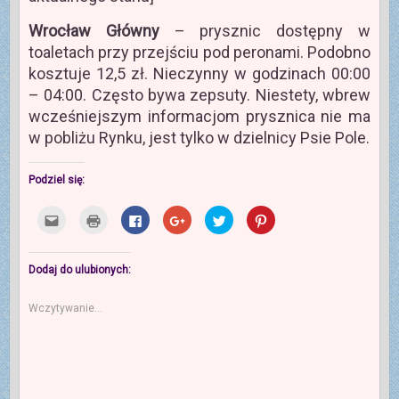
Wrocław Główny
– prysznic dostępny w
toaletach przy przejściu pod peronami. Podobno
kosztuje 12,5 zł. Nieczynny w godzinach 00:00
– 04:00. Często bywa zepsuty. Niestety, wbrew
wcześniejszym informacjom prysznica nie ma
w pobliżu Rynku, jest tylko w dzielnicy Psie Pole.
Podziel się:
K
K
K
K
U
U
l
l
l
l
d
d
i
i
i
i
o
o
k
k
k
k
s
s
n
n
n
n
t
t
i
i
i
i
ę
ę
Dodaj do ulubionych:
j
j
j
j
p
p
,
b
,
,
n
n
a
y
a
a
i
i
Wczytywanie...
b
w
b
b
j
e
y
y
y
y
n
j
w
d
u
u
a
n
y
r
d
d
T
a
s
u
o
o
w
P
ł
k
s
s
i
i
a
o
t
t
t
n
ć
w
ę
ę
t
t
t
a
p
p
e
e