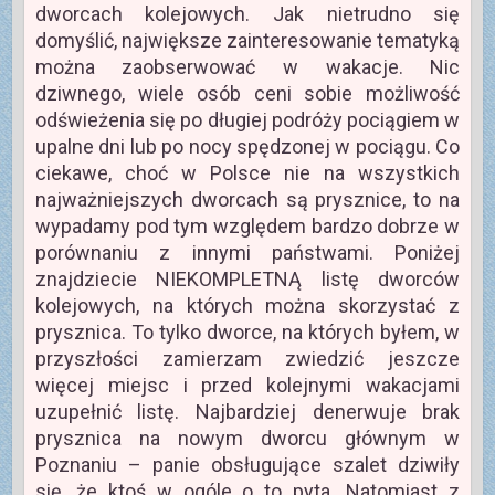
dworcach kolejowych. Jak nietrudno się
domyślić, największe zainteresowanie tematyką
można zaobserwować w wakacje. Nic
dziwnego, wiele osób ceni sobie możliwość
odświeżenia się po długiej podróży pociągiem w
upalne dni lub po nocy spędzonej w pociągu. Co
ciekawe, choć w Polsce nie na wszystkich
najważniejszych dworcach są prysznice, to na
wypadamy pod tym względem bardzo dobrze w
porównaniu z innymi państwami. Poniżej
znajdziecie NIEKOMPLETNĄ listę dworców
kolejowych, na których można skorzystać z
prysznica. To tylko dworce, na których byłem, w
przyszłości zamierzam zwiedzić jeszcze
więcej miejsc i przed kolejnymi wakacjami
uzupełnić listę. Najbardziej denerwuje brak
prysznica na nowym dworcu głównym w
Poznaniu – panie obsługujące szalet dziwiły
się, że ktoś w ogóle o to pyta. Natomiast z