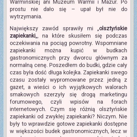
Warmińskiej ani Muzeum Warmii i Mazur. Po
prostu nie dało się – upał był nie do
wytrzymania.
Największy zawód sprawiły mi „
olsztyńskie
zapiekanki
„, na które skusiłem się podczas
oczekiwania na pociąg powrotny. Wspomniane
zapiekanki można kupić w budkach
gastronomicznych przy dworcu głównym za
normalną cenę. Poszedłem do budki, gdzie cały
czas była dość długa kolejka. Zapiekanki swego
czasu zostały wypromowane przez jedną z
gazet, a wieści o ich wyjątkowych walorach
smakowych szerzyły się drogą marketingu
forumowego, czyli wpisów na forach
internetowych. Czym się różnią olsztyńskie
zapiekanki od zwykłej zapiekanki? Niczym. Nie
były to wprawdzie gotowe zapiekanki dostępne
w większości budek gastronomicznych, lecz w