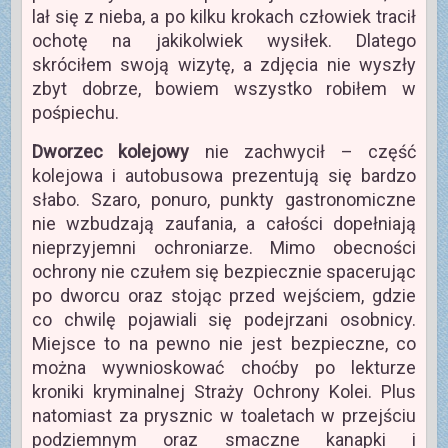
lał się z nieba, a po kilku krokach człowiek tracił
ochotę na jakikolwiek wysiłek. Dlatego
skróciłem swoją wizytę, a zdjęcia nie wyszły
zbyt dobrze, bowiem wszystko robiłem w
pośpiechu.
Dworzec kolejowy
nie zachwycił – część
kolejowa i autobusowa prezentują się bardzo
słabo. Szaro, ponuro, punkty gastronomiczne
nie wzbudzają zaufania, a całości dopełniają
nieprzyjemni ochroniarze. Mimo obecności
ochrony nie czułem się bezpiecznie spacerując
po dworcu oraz stojąc przed wejściem, gdzie
co chwilę pojawiali się podejrzani osobnicy.
Miejsce to na pewno nie jest bezpieczne, co
można wywnioskować choćby po lekturze
kroniki kryminalnej Straży Ochrony Kolei. Plus
natomiast za prysznic w toaletach w przejściu
podziemnym oraz smaczne kanapki i