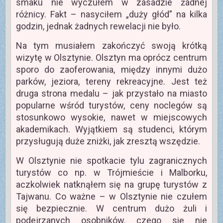
smaku nie wyczułem w zasadzie żadnej
różnicy. Fakt – nasyciłem „duży głód” na kilka
godzin, jednak żadnych rewelacji nie było.
Na tym musiałem zakończyć swoją krótką
wizytę w Olsztynie. Olsztyn ma oprócz centrum
sporo do zaoferowania, między innymi dużo
parków, jeziora, tereny rekreacyjne. Jest też
druga strona medalu – jak przystało na miasto
popularne wśród turystów, ceny noclegów są
stosunkowo wysokie, nawet w miejscowych
akademikach. Wyjątkiem są studenci, którym
przysługują duże zniżki, jak zresztą wszędzie.
W Olsztynie nie spotkacie tylu zagranicznych
turystów co np. w Trójmieście i Malborku,
aczkolwiek natknąłem się na grupę turystów z
Tajwanu. Co ważne – w Olsztynie nie czułem
się bezpiecznie. W centrum dużo żuli i
podejrzanych osobników, czego się nie