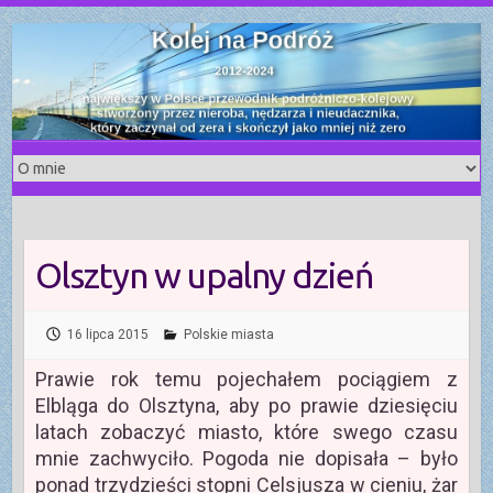
S
k
i
p
t
o
c
o
n
t
Olsztyn w upalny dzień
e
n
t
16 lipca 2015
Polskie miasta
Prawie rok temu pojechałem pociągiem z
Elbląga do Olsztyna, aby po prawie dziesięciu
latach zobaczyć miasto, które swego czasu
mnie zachwyciło. Pogoda nie dopisała – było
ponad trzydzieści stopni Celsjusza w cieniu, żar