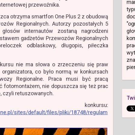
mar
internetowej przewoźnika.
typ
ęzca otrzyma smartfon One Plus 2 z obudową
do
ozów Regionalnych. Autorzy pozostałych 5
"og
 głosów internautów zostaną nagrodzeni
gł
zestawem gadżetów Przewozów Regionalnych
kom
breloczek odblaskowy, długopis, piłeczka
pr
wyt
zn
kursu nie ma słowa o zrzeczeniu się praw
pie
z organizatora, co było normą w konkursach
wozy Regionalne. Praca musi być pracą
yć fotomontażem, nie dopuszcza się też prac
, czyli retuszowanych.
Twi
in konkursu:
e.pl/sites/default/files/pliki/18748/regulam