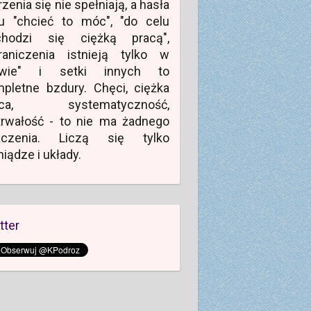
zenia się nie spełniają, a hasła
u "chcieć to móc", "do celu
chodzi się ciężką pracą",
raniczenia istnieją tylko w
owie" i setki innych to
pletne bzdury. Chęci, ciężka
aca, systematyczność,
rwałość - to nie ma żadnego
aczenia. Liczą się tylko
niądze i układy.
tter