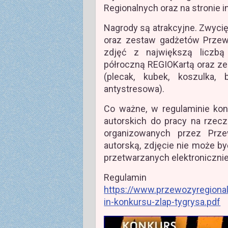
Regionalnych oraz na stronie 
Nagrody są atrakcyjne. Zwyci
oraz zestaw gadżetów Przew
zdjęć z największą liczbą
półroczną REGIOKartą oraz 
(plecak, kubek, koszulka, 
antystresowa).
Co ważne, w regulaminie kon
autorskich do pracy na rzec
organizowanych przez Prze
autorską, zdjęcie nie może b
przetwarzanych elektronicznie
Regulam
https://www.przewozyregionaln
in-konkursu-zlap-tygrysa.pdf