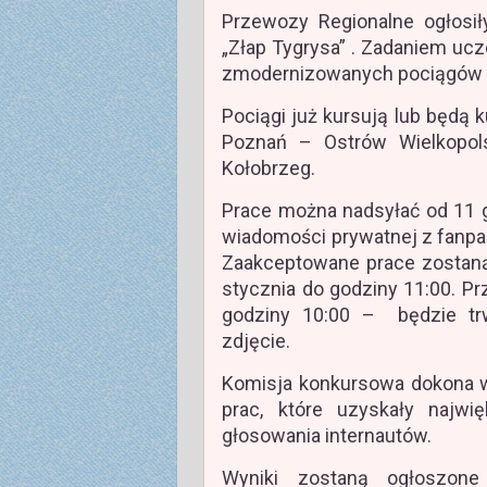
Przewozy Regionalne ogłosił
„Złap Tygrysa” . Zadaniem uc
zmodernizowanych pociągów E
Pociągi już kursują lub będą 
Poznań – Ostrów Wielkopol
Kołobrzeg.
Prace można nadsyłać od 11 g
wiadomości prywatnej z fanp
Zaakceptowane prace zostaną
stycznia do godziny 11:00. Pr
godziny 10:00 – będzie trw
zdjęcie.
Komisja konkursowa dokona w
prac, które uzyskały najwi
głosowania internautów.
Wyniki zostaną ogłoszone