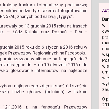
y kolejny konkurs fotograficzny pod nazwą
Aut
zestników będzie tym razem sfotografowanie
N57AL, znanych pod nazwą „Tygrys”.
Dar
w 
kursowały od 13 grudnia 2015 roku na trasach
dw
ski – Łódź Kaliska oraz Poznań – Piła –
prz
ma
rudnia 2015 roku do 6 stycznia 2016 roku w
na
age’a Przewozów Regionalnych na Facebooku.
ws
 umieszczone w albumie na fanpage’u do 7
Po
zez następne dni – do 10 stycznia 2016 r. do
wi
ało głosowanie internautów na najlepsze
um
wi
wyk
yboru najlepszego zdjęcia spośród sześciu
zar
ększą liczbę głosów (polubień) w trakcie
O p
20
 12.1.2016 r. na fanpage’u Przewozów