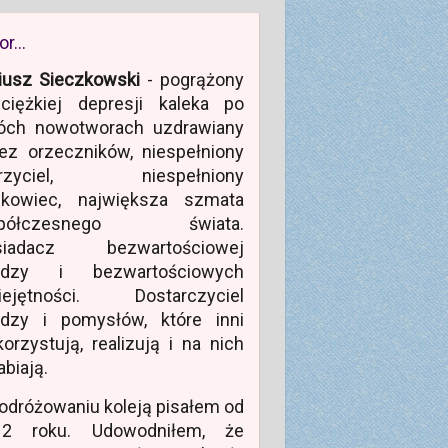
or…
iusz Sieczkowski
- pogrążony
ciężkiej depresji kaleka po
óch nowotworach uzdrawiany
ez orzeczników, niespełniony
rzyciel, niespełniony
ukowiec, największa szmata
półczesnego świata.
siadacz bezwartościowej
edzy i bezwartościowych
iejętności. Dostarczyciel
edzy i pomysłów, które inni
orzystują, realizują i na nich
abiają.
odróżowaniu koleją pisałem od
12 roku. Udowodniłem, że