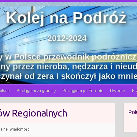
olsce
Pociągiem za granicę
Pociągiem po Europie
Dworce
Pr
ów Regionalnych
Pol
alne
,
Wiadomości