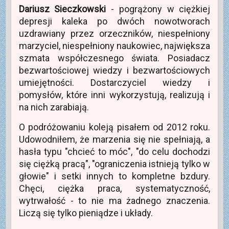
ę
n
e
Dariusz Sieczkowski
- pogrążony w ciężkiej
w
i
)
n
e
depresji kaleka po dwóch nowotworach
o
)
w
uzdrawiany przez orzeczników, niespełniony
y
m
marzyciel, niespełniony naukowiec, największa
o
k
szmata współczesnego świata. Posiadacz
n
i
bezwartościowej wiedzy i bezwartościowych
e
)
umiejętności. Dostarczyciel wiedzy i
pomysłów, które inni wykorzystują, realizują i
na nich zarabiają.
O podróżowaniu koleją pisałem od 2012 roku.
Udowodniłem, że marzenia się nie spełniają, a
hasła typu "chcieć to móc", "do celu dochodzi
się ciężką pracą", "ograniczenia istnieją tylko w
głowie" i setki innych to kompletne bzdury.
Chęci, ciężka praca, systematyczność,
wytrwałość - to nie ma żadnego znaczenia.
Liczą się tylko pieniądze i układy.