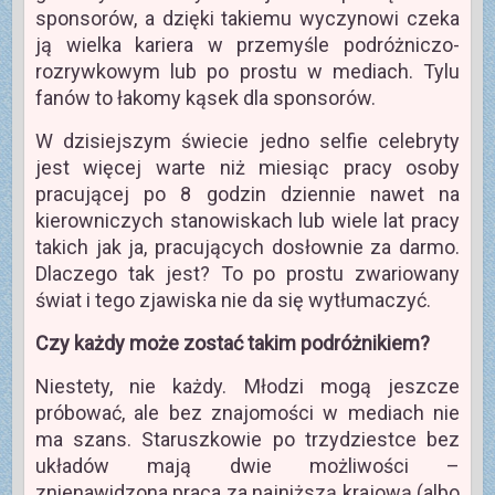
sponsorów, a dzięki takiemu wyczynowi czeka
ją wielka kariera w przemyśle podróżniczo-
rozrywkowym lub po prostu w mediach. Tylu
fanów to łakomy kąsek dla sponsorów.
W dzisiejszym świecie jedno selfie celebryty
jest więcej warte niż miesiąc pracy osoby
pracującej po 8 godzin dziennie nawet na
kierowniczych stanowiskach lub wiele lat pracy
takich jak ja, pracujących dosłownie za darmo.
Dlaczego tak jest? To po prostu zwariowany
świat i tego zjawiska nie da się wytłumaczyć.
Czy każdy może zostać takim podróżnikiem?
Niestety, nie każdy. Młodzi mogą jeszcze
próbować, ale bez znajomości w mediach nie
ma szans. Staruszkowie po trzydziestce bez
układów mają dwie możliwości –
znienawidzona praca za najniższą krajową (albo