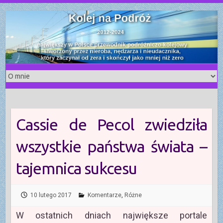
S
k
i
p
t
o
c
o
n
t
Cassie de Pecol zwiedziła
e
n
wszystkie państwa świata –
t
tajemnica sukcesu
10 lutego 2017
Komentarze
,
Różne
W ostatnich dniach największe portale