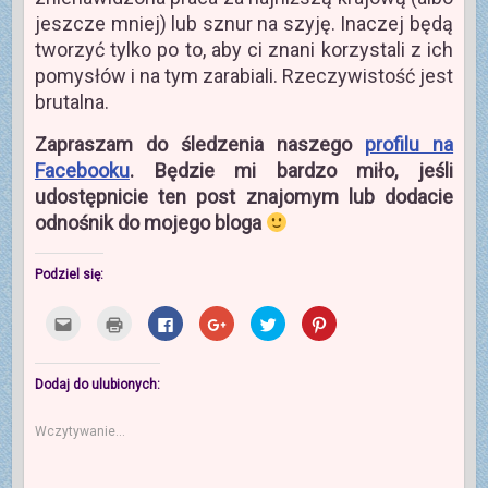
jeszcze mniej) lub sznur na szyję. Inaczej będą
tworzyć tylko po to, aby ci znani korzystali z ich
pomysłów i na tym zarabiali. Rzeczywistość jest
brutalna.
Zapraszam do śledzenia naszego
profilu na
Facebooku
. Będzie mi bardzo miło, jeśli
udostępnicie ten post znajomym lub dodacie
odnośnik do mojego bloga
Podziel się:
K
K
K
K
U
U
l
l
l
l
d
d
i
i
i
i
o
o
k
k
k
k
s
s
n
n
n
n
t
t
i
i
i
i
ę
ę
Dodaj do ulubionych:
j
j
j
j
p
p
,
b
,
,
n
n
a
y
a
a
i
i
Wczytywanie...
b
w
b
b
j
e
y
y
y
y
n
j
w
d
u
u
a
n
y
r
d
d
T
a