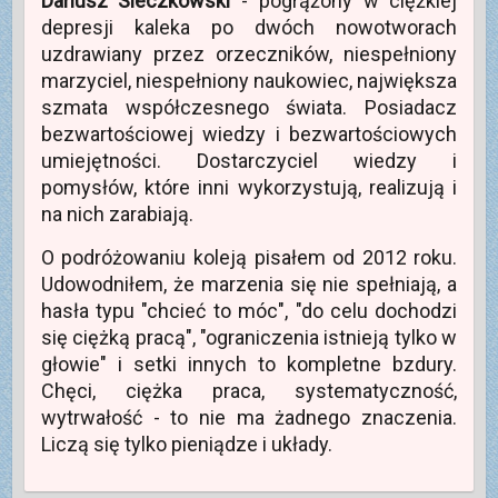
Dariusz Sieczkowski
- pogrążony w ciężkiej
a
m
k
s
o
n
depresji kaleka po dwóch nowotworach
i
k
i
ę
n
e
uzdrawiany przez orzeczników, niespełniony
w
i
)
n
e
marzyciel, niespełniony naukowiec, największa
o
)
w
szmata współczesnego świata. Posiadacz
y
m
bezwartościowej wiedzy i bezwartościowych
o
k
umiejętności. Dostarczyciel wiedzy i
n
i
pomysłów, które inni wykorzystują, realizują i
e
)
na nich zarabiają.
O podróżowaniu koleją pisałem od 2012 roku.
Udowodniłem, że marzenia się nie spełniają, a
hasła typu "chcieć to móc", "do celu dochodzi
się ciężką pracą", "ograniczenia istnieją tylko w
głowie" i setki innych to kompletne bzdury.
Chęci, ciężka praca, systematyczność,
wytrwałość - to nie ma żadnego znaczenia.
Liczą się tylko pieniądze i układy.