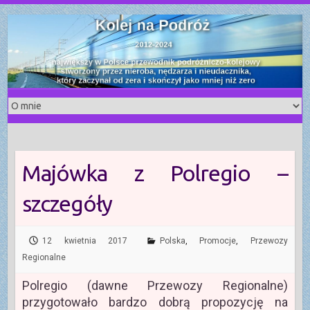
S
k
i
p
t
o
c
o
n
t
Majówka z Polregio –
e
n
szczegóły
t
12 kwietnia 2017
Polska
,
Promocje
,
Przewozy
Regionalne
Polregio (dawne Przewozy Regionalne)
przygotowało bardzo dobrą propozycję na