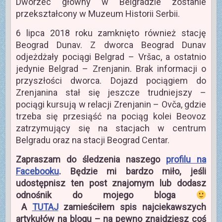
Dworzec główny w Belgradzie zostanie
przekształcony w Muzeum Historii Serbii.
6 lipca 2018 roku zamknięto również stację
Beograd Dunav. Z dworca Beograd Dunav
odjeżdżały pociągi Belgrad – Vršac, a ostatnio
jedynie Belgrad – Zrenjanin. Brak informacji o
przyszłości dworca. Dojazd pociągiem do
Zrenjanina stał się jeszcze trudniejszy –
pociągi kursują w relacji Zrenjanin – Ovča, gdzie
trzeba się przesiąść na pociąg kolei Beovoz
zatrzymujący się na stacjach w centrum
Belgradu oraz na stacji Beograd Centar.
Zapraszam do śledzenia naszego
profilu na
Facebooku
. Będzie mi bardzo miło, jeśli
udostępnisz ten post znajomym lub dodasz
odnośnik do mojego bloga
A
TUTAJ
zamieściłem spis najciekawszych
artykułów na blogu – na pewno znajdziesz coś