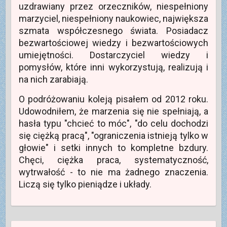
ę
n
e
uzdrawiany przez orzeczników, niespełniony
w
i
)
n
e
marzyciel, niespełniony naukowiec, największa
o
)
w
szmata współczesnego świata. Posiadacz
y
m
bezwartościowej wiedzy i bezwartościowych
o
k
umiejętności. Dostarczyciel wiedzy i
n
i
pomysłów, które inni wykorzystują, realizują i
e
)
na nich zarabiają.
O podróżowaniu koleją pisałem od 2012 roku.
Udowodniłem, że marzenia się nie spełniają, a
hasła typu "chcieć to móc", "do celu dochodzi
się ciężką pracą", "ograniczenia istnieją tylko w
głowie" i setki innych to kompletne bzdury.
Chęci, ciężka praca, systematyczność,
wytrwałość - to nie ma żadnego znaczenia.
Liczą się tylko pieniądze i układy.