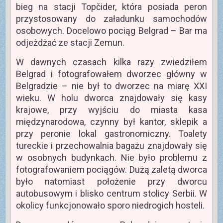
bieg na stacji Topčider, która posiada peron
przystosowany do załadunku samochodów
osobowych. Docelowo pociąg Belgrad – Bar ma
odjeżdżać ze stacji Zemun.
W dawnych czasach kilka razy zwiedziłem
Belgrad i fotografowałem dworzec główny w
Belgradzie – nie był to dworzec na miarę XXI
wieku. W holu dworca znajdowały się kasy
krajowe, przy wyjściu do miasta kasa
międzynarodowa, czynny był kantor, sklepik a
przy peronie lokal gastronomiczny. Toalety
tureckie i przechowalnia bagażu znajdowały się
w osobnych budynkach. Nie było problemu z
fotografowaniem pociągów. Dużą zaletą dworca
było natomiast położenie przy dworcu
autobusowym i blisko centrum stolicy Serbii. W
okolicy funkcjonowało sporo niedrogich hosteli.