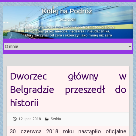
S
k
i
p
t
o
c
o
n
t
Dworzec główny w
e
n
Belgradzie przeszedł do
t
historii
12 lipca 2018
Serbia
30 czerwca 2018 roku nastąpiło oficjalne