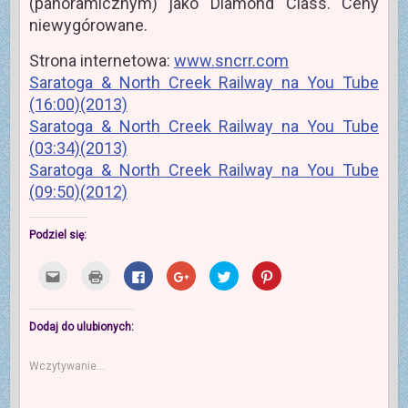
(panoramicznym) jako Diamond Class. Ceny
niewygórowane.
Strona internetowa:
www.sncrr.com
Saratoga & North Creek Railway na You Tube
(16:00)(2013)
Saratoga & North Creek Railway na You Tube
(03:34)(2013)
Saratoga & North Creek Railway na You Tube
(09:50)(2012)
Podziel się:
K
K
K
K
U
U
l
l
l
l
d
d
i
i
i
i
o
o
k
k
k
k
s
s
n
n
n
n
t
t
i
i
i
i
ę
ę
Dodaj do ulubionych:
j
j
j
j
p
p
,
b
,
,
n
n
a
y
a
a
i
i
Wczytywanie...
b
w
b
b
j
e
y
y
y
y
n
j
w
d
u
u
a
n
y
r
d
d
T
a