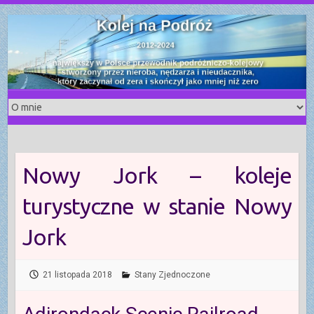
S
k
i
p
t
o
c
o
n
t
Nowy Jork – koleje
e
n
turystyczne w stanie Nowy
t
Jork
21 listopada 2018
Stany Zjednoczone