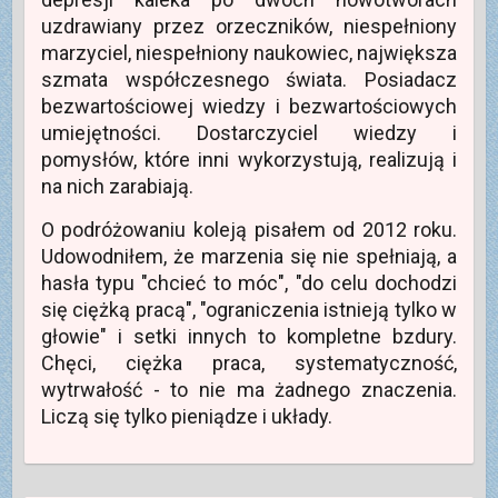
i
k
i
ę
n
e
uzdrawiany przez orzeczników, niespełniony
w
i
)
n
e
marzyciel, niespełniony naukowiec, największa
o
)
w
szmata współczesnego świata. Posiadacz
y
m
bezwartościowej wiedzy i bezwartościowych
o
k
umiejętności. Dostarczyciel wiedzy i
n
i
pomysłów, które inni wykorzystują, realizują i
e
)
na nich zarabiają.
O podróżowaniu koleją pisałem od 2012 roku.
Udowodniłem, że marzenia się nie spełniają, a
hasła typu "chcieć to móc", "do celu dochodzi
się ciężką pracą", "ograniczenia istnieją tylko w
głowie" i setki innych to kompletne bzdury.
Chęci, ciężka praca, systematyczność,
wytrwałość - to nie ma żadnego znaczenia.
Liczą się tylko pieniądze i układy.