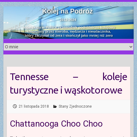
S
k
i
p
t
o
c
o
n
t
Tennesse – koleje
e
n
turystyczne i wąskotorowe
t
21 listopada 2018
Stany Zjednoczone
Chattanooga Choo Choo