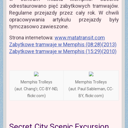
odrestaurowano pięć zabytkowych tramwajów.
Regularne przejazdy przez cały rok. W chwili
opracowywania artykułu przejazdy były
tymczasowo zawieszone.
Strona internetowa:
www.matatransit.com
Zabytkowe tramwaje w Memphis (08:28)(2013)
Zabytkowe tramwaje w Memphis (15:29)(2010)
Memphis Trolleys
Memphis Trolleys
(aut. Chang’r, CC-BY-ND,
(aut. Paul Sableman, CC-
flickr.com)
BY, flickr.com)
Secret City Scenic Excursion