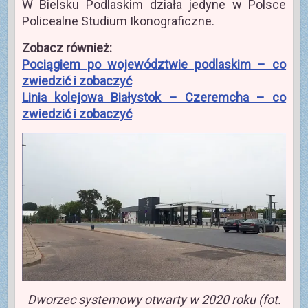
W Bielsku Podlaskim działa jedyne w Polsce
Policealne Studium Ikonograficzne.
Zobacz również:
Pociągiem po województwie podlaskim – co
zwiedzić i zobaczyć
Linia kolejowa Białystok – Czeremcha – co
zwiedzić i zobaczyć
Dworzec systemowy otwarty w 2020 roku (fot.