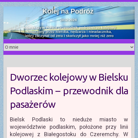
S
k
i
p
t
o
c
o
n
t
Dworzec kolejowy w Bielsku
e
n
Podlaskim – przewodnik dla
t
pasażerów
Bielsk Podlaski to nieduże miasto w
województwie podlaskim, położone przy linii
kolejowej z Białegostoku do Czeremchy. W