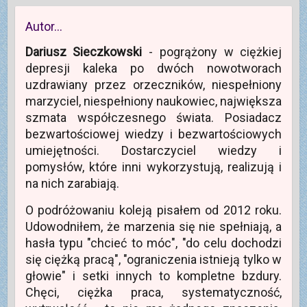
g
i
o
e
a
r
o
ę
o
+
s
a
p
w
k
(
i
s
Autor…
r
n
u
O
ę
i
z
o
(
t
w
ę
e
w
O
w
n
w
Dariusz Sieczkowski
- pogrążony w ciężkiej
z
y
t
i
o
n
e
m
w
e
w
o
depresji kaleka po dwóch nowotworach
-
o
i
r
y
w
m
k
e
a
m
y
uzdrawiany przez orzeczników, niespełniony
a
n
r
s
o
m
i
i
a
i
k
o
marzyciel, niespełniony naukowiec, największa
l
e
s
ę
n
k
(
)
i
w
i
n
szmata współczesnego świata. Posiadacz
O
ę
n
e
i
t
w
o
)
e
bezwartościowej wiedzy i bezwartościowych
w
n
w
)
i
o
y
umiejętności. Dostarczyciel wiedzy i
e
w
m
r
y
o
pomysłów, które inni wykorzystują, realizują i
a
m
k
s
o
n
na nich zarabiają.
i
k
i
ę
n
e
w
i
)
O podróżowaniu koleją pisałem od 2012 roku.
n
e
o
)
Udowodniłem, że marzenia się nie spełniają, a
w
y
hasła typu "chcieć to móc", "do celu dochodzi
m
o
się ciężką pracą", "ograniczenia istnieją tylko w
k
n
głowie" i setki innych to kompletne bzdury.
i
e
Chęci, ciężka praca, systematyczność,
)