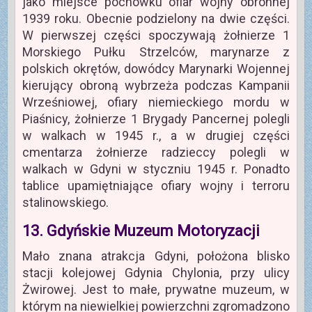
jako miejsce pochówku ofiar wojny obronnej
1939 roku. Obecnie podzielony na dwie części.
W pierwszej części spoczywają żołnierze 1
Morskiego Pułku Strzelców, marynarze z
polskich okrętów, dowódcy Marynarki Wojennej
kierujący obroną wybrzeża podczas Kampanii
Wrześniowej, ofiary niemieckiego mordu w
Piaśnicy, żołnierze 1 Brygady Pancernej polegli
w walkach w 1945 r., a w drugiej części
cmentarza żołnierze radzieccy polegli w
walkach w Gdyni w styczniu 1945 r. Ponadto
tablice upamiętniające ofiary wojny i terroru
stalinowskiego.
13. Gdyńskie Muzeum Motoryzacji
Mało znana atrakcja Gdyni, położona blisko
stacji kolejowej Gdynia Chylonia, przy ulicy
Żwirowej. Jest to małe, prywatne muzeum, w
którym na niewielkiej powierzchni zgromadzono