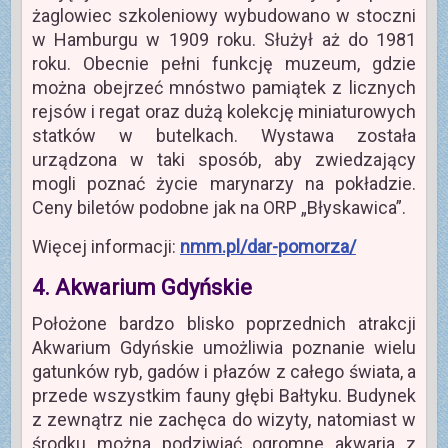
żaglowiec szkoleniowy wybudowano w stoczni
w Hamburgu w 1909 roku. Służył aż do 1981
roku. Obecnie pełni funkcję muzeum, gdzie
można obejrzeć mnóstwo pamiątek z licznych
rejsów i regat oraz dużą kolekcję miniaturowych
statków w butelkach. Wystawa została
urządzona w taki sposób, aby zwiedzający
mogli poznać życie marynarzy na pokładzie.
Ceny biletów podobne jak na ORP „Błyskawica”.
Więcej informacji:
nmm.pl/dar-pomorza/
4. Akwarium Gdyńskie
Położone bardzo blisko poprzednich atrakcji
Akwarium Gdyńskie umożliwia poznanie wielu
gatunków ryb, gadów i płazów z całego świata, a
przede wszystkim fauny głębi Bałtyku. Budynek
z zewnątrz nie zachęca do wizyty, natomiast w
środku można podziwiać ogromne akwaria z