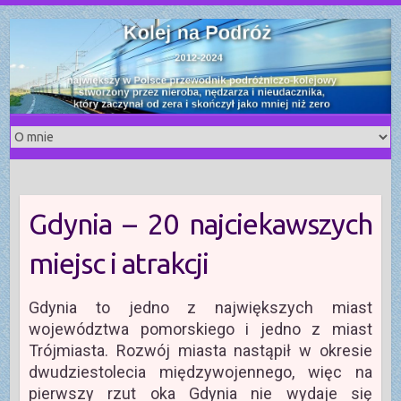
S
k
i
p
t
o
c
o
n
t
Gdynia – 20 najciekawszych
e
n
miejsc i atrakcji
t
Gdynia to jedno z największych miast
województwa pomorskiego i jedno z miast
Trójmiasta. Rozwój miasta nastąpił w okresie
dwudziestolecia międzywojennego, więc na
pierwszy rzut oka Gdynia nie wydaje się