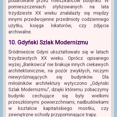
podarowane przez mieszkańców budynku. W
pomieszczeniach stylizowanych na lata
trzydzieste XX wieku znalalazły się między
innymi przedwojenne przedmioty codziennego
użytku, księga lokatorów, czy zdjęcia
archiwalne.
10. Gdyński Szlak Modernizmu
Śródmieście Gdyni ukształtowało się w latach
trzydziestych XX wieku. Oprócz opisanego
wyżej „Bankowca” nie brakuje innych ciekawych
architektonicznie, na pozór zwykłych, niczym
niewyróżniających się budynków. Dla
miłośników architektury wytyczono „Gdyński
Szlak Modernizmu”, dzięki któremu zobaczymy
budynki cechujące się były wielkimi
przeszklonymi powierzchniami, nadbudówkami
w kształcie kapitańskiego mostku, czy
zewnętrzne schody przypominające trapy.