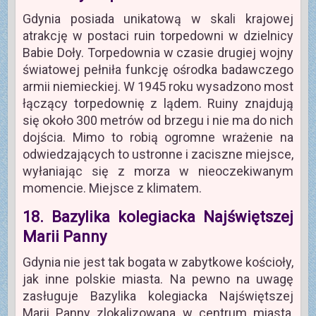
Gdynia posiada unikatową w skali krajowej
atrakcję w postaci ruin torpedowni w dzielnicy
Babie Doły. Torpedownia w czasie drugiej wojny
światowej pełniła funkcję ośrodka badawczego
armii niemieckiej. W 1945 roku wysadzono most
łączący torpedownię z lądem. Ruiny znajdują
się około 300 metrów od brzegu i nie ma do nich
dojścia. Mimo to robią ogromne wrażenie na
odwiedzających to ustronne i zaciszne miejsce,
wyłaniając się z morza w nieoczekiwanym
momencie. Miejsce z klimatem.
18. Bazylika kolegiacka Najświętszej
Marii Panny
Gdynia nie jest tak bogata w zabytkowe kościoły,
jak inne polskie miasta. Na pewno na uwagę
zasługuje Bazylika kolegiacka Najświętszej
Marii Panny zlokalizowana w centrum miasta,