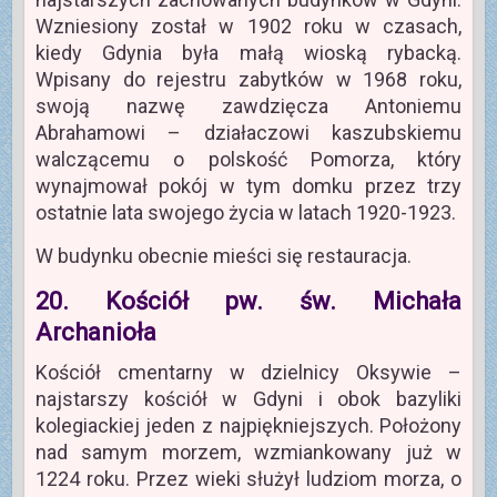
Wzniesiony został w 1902 roku w czasach,
kiedy Gdynia była małą wioską rybacką.
Wpisany do rejestru zabytków w 1968 roku,
swoją nazwę zawdzięcza Antoniemu
Abrahamowi – działaczowi kaszubskiemu
walczącemu o polskość Pomorza, który
wynajmował pokój w tym domku przez trzy
ostatnie lata swojego życia w latach 1920-1923.
W budynku obecnie mieści się restauracja.
20. Kościół pw. św. Michała
Archanioła
Kościół cmentarny w dzielnicy Oksywie –
najstarszy kościół w Gdyni i obok bazyliki
kolegiackiej jeden z najpiękniejszych. Położony
nad samym morzem, wzmiankowany już w
1224 roku. Przez wieki służył ludziom morza, o