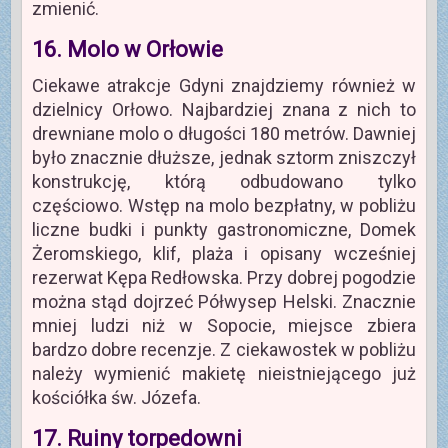
zmienić.
16. Molo w Orłowie
Ciekawe atrakcje Gdyni znajdziemy również w
dzielnicy Orłowo. Najbardziej znana z nich to
drewniane molo o długości 180 metrów. Dawniej
było znacznie dłuższe, jednak sztorm zniszczył
konstrukcję, którą odbudowano tylko
częściowo. Wstęp na molo bezpłatny, w pobliżu
liczne budki i punkty gastronomiczne, Domek
Żeromskiego, klif, plaża i opisany wcześniej
rezerwat Kępa Redłowska. Przy dobrej pogodzie
można stąd dojrzeć Półwysep Helski. Znacznie
mniej ludzi niż w Sopocie, miejsce zbiera
bardzo dobre recenzje. Z ciekawostek w pobliżu
należy wymienić makietę nieistniejącego już
kościółka św. Józefa.
17. Ruiny torpedowni