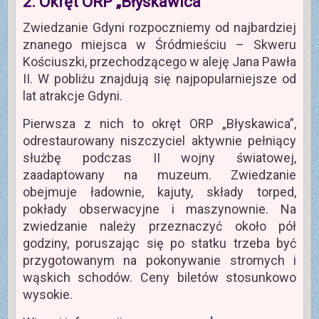
2. Okręt ORP „Błyskawica”
Zwiedzanie Gdyni rozpoczniemy od najbardziej
znanego miejsca w Śródmieściu – Skweru
Kościuszki, przechodzącego w aleję Jana Pawła
II. W pobliżu znajdują się najpopularniejsze od
lat atrakcje Gdyni.
Pierwsza z nich to okręt ORP „Błyskawica”,
odrestaurowany niszczyciel aktywnie pełniący
służbę podczas II wojny światowej,
zaadaptowany na muzeum. Zwiedzanie
obejmuje ładownie, kajuty, składy torped,
pokłady obserwacyjne i maszynownie. Na
zwiedzanie należy przeznaczyć około pół
godziny, poruszając się po statku trzeba być
przygotowanym na pokonywanie stromych i
wąskich schodów. Ceny biletów stosunkowo
wysokie.