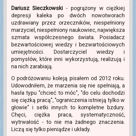
z
o
(
t
w
ę
e
w
O
w
n
w
Dariusz Sieczkowski
- pogrążony w ciężkiej
z
y
t
i
o
n
e
m
w
e
w
o
depresji kaleka po dwóch nowotworach
-
o
i
r
y
w
m
k
e
a
m
y
uzdrawiany przez orzeczników, niespełniony
a
n
r
s
o
m
i
i
a
i
k
o
marzyciel, niespełniony naukowiec, największa
l
e
s
ę
n
k
(
)
i
w
i
n
szmata współczesnego świata. Posiadacz
O
ę
n
e
i
t
w
o
)
e
bezwartościowej wiedzy i bezwartościowych
w
n
w
)
i
o
y
umiejętności. Dostarczyciel wiedzy i
e
w
m
r
y
o
pomysłów, które inni wykorzystują, realizują i
a
m
k
s
o
n
na nich zarabiają.
i
k
i
ę
n
e
w
i
)
O podróżowaniu koleją pisałem od 2012 roku.
n
e
o
)
Udowodniłem, że marzenia się nie spełniają, a
w
y
hasła typu "chcieć to móc", "do celu dochodzi
m
o
się ciężką pracą", "ograniczenia istnieją tylko w
k
n
głowie" i setki innych to kompletne bzdury.
i
e
Chęci, ciężka praca, systematyczność,
)
wytrwałość - to nie ma żadnego znaczenia.
Liczą się tylko pieniądze i układy.