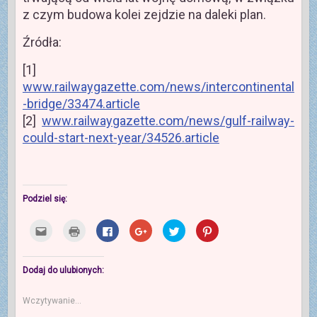
z czym budowa kolei zejdzie na daleki plan.
Źródła:
[1]
www.railwaygazette.com/news/intercontinental
-bridge/33474.article
[2]
www.railwaygazette.com/news/gulf-railway-
could-start-next-year/34526.article
Podziel się:
K
K
K
K
U
U
l
l
l
l
d
d
i
i
i
i
o
o
k
k
k
k
s
s
n
n
n
n
t
t
i
i
i
i
ę
ę
Dodaj do ulubionych:
j
j
j
j
p
p
,
b
,
,
n
n
a
y
a
a
i
i
Wczytywanie...
b
w
b
b
j
e
y
y
y
y
n
j