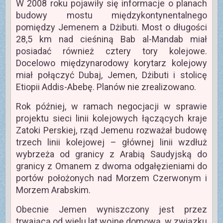
W 2008 roku pojawiły się informacje o planach
budowy mostu międzykontynentalnego
pomiędzy Jemenem a Dżibuti. Most o długości
28,5 km nad cieśniną Bab al-Mandab miał
posiadać również cztery tory kolejowe.
Docelowo międzynarodowy korytarz kolejowy
miał połączyć Dubaj, Jemen, Dżibuti i stolicę
Etiopii Addis-Abebę. Planów nie zrealizowano.
Rok później, w ramach negocjacji w sprawie
projektu sieci linii kolejowych łączących kraje
Zatoki Perskiej, rząd Jemenu rozważał budowę
trzech linii kolejowej – głównej linii wzdłuż
wybrzeża od granicy z Arabią Saudyjską do
granicy z Omanem z dwoma odgałęzieniami do
portów położonych nad Morzem Czerwonym i
Morzem Arabskim.
Obecnie Jemen wyniszczony jest przez
trwającą od wielu lat wojnę domową, w związku