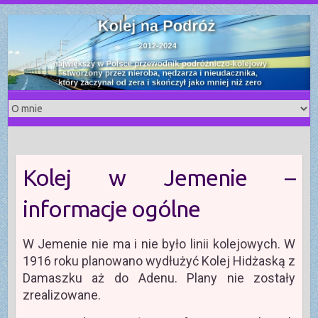
S
k
i
p
t
o
c
o
n
t
Kolej w Jemenie –
e
n
informacje ogólne
t
W Jemenie nie ma i nie było linii kolejowych. W
1916 roku planowano wydłużyć Kolej Hidżaską z
Damaszku aż do Adenu. Plany nie zostały
zrealizowane.