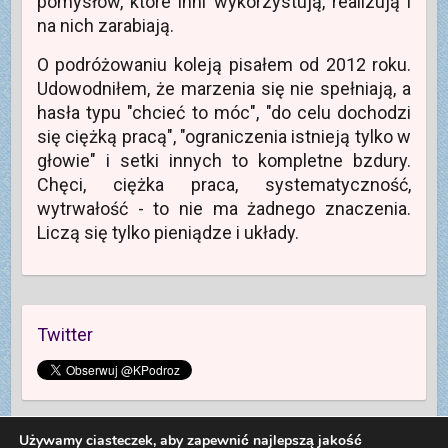
pomysłów, które inni wykorzystują, realizują i
a
m
k
s
o
n
na nich zarabiają.
i
k
i
ę
n
e
w
i
)
O podróżowaniu koleją pisałem od 2012 roku.
n
e
o
)
Udowodniłem, że marzenia się nie spełniają, a
w
y
hasła typu "chcieć to móc", "do celu dochodzi
m
o
się ciężką pracą", "ograniczenia istnieją tylko w
k
n
głowie" i setki innych to kompletne bzdury.
i
e
Chęci, ciężka praca, systematyczność,
)
wytrwałość - to nie ma żadnego znaczenia.
Liczą się tylko pieniądze i układy.
Twitter
Używamy ciasteczek, aby zapewnić najlepszą jakość