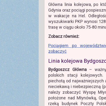
Główna linia kolejowa, po k
Gdynia oraz pociągi pospieszn
w wakacje na Hel. Odległo
wyszukiwarki PKP wynosi 128 
trasę w ciągu około 75-80 minu
Zobacz również:
Pociągiem po województwi
zobaczyć
Linia kolejowa Bydgosz
Bydgoszcz Główna
– ważny 
polskich stacji kolejowych
piechotą od najważniejszych a
nieciekawą i niebezpieczną (
należy zobaczyć Wyspę Mły
położone nad Młynówką, Oper
rzeką budynek Poczty Polsk