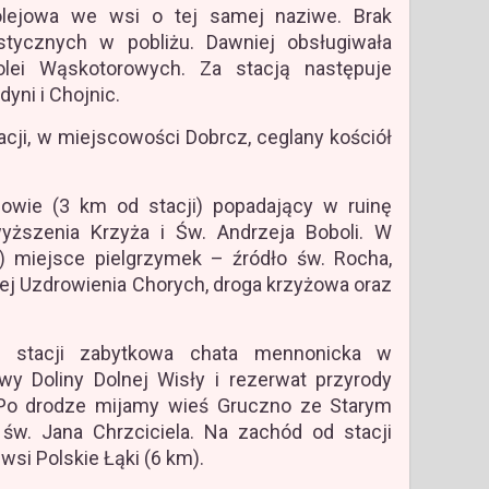
lejowa we wsi o tej samej naziwe. Brak
stycznych w pobliżu. Dawniej obsługiwała
olei Wąskotorowych. Za stacją następuje
dyni i Chojnic.
acji, w miejscowości Dobrcz, ceglany kościół
wie (3 km od stacji) popadający w ruinę
yższenia Krzyża i Św. Andrzeja Boboli. W
 miejsce pielgrzymek – źródło św. Rocha,
ej Uzdrowienia Chorych, droga krzyżowa oraz
stacji zabytkowa chata mennonicka w
wy Doliny Dolnej Wisły i rezerwat przyrody
Po drodze mijamy wieś Gruczno ze Starym
w. Jana Chrzciciela. Na zachód od stacji
wsi Polskie Łąki (6 km).