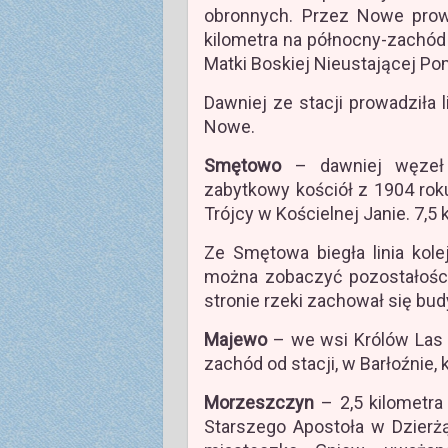
obronnych. Przez Nowe prow
kilometra na północny-zachód 
Matki Boskiej Nieustającej P
Dawniej ze stacji prowadziła
Nowe.
Smętowo
– dawniej węzeł 
zabytkowy kościół z 1904 roku
Trójcy w Kościelnej Janie. 7,5
Ze Smętowa biegła linia kol
można zobaczyć pozostałośc
stronie rzeki zachował się bu
Majewo
– we wsi Królów Las k
zachód od stacji, w Barłoźnie, 
Morzeszczyn
– 2,5 kilometra
Starszego Apostoła w Dzierżą