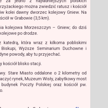
e za jedno z najładniejszych polskich
zyżackiego można zwiedzić ratusz i kościół
ików kolei dawny dworzec kolejowy Gniew. Na
ściół w Grabowie (3,5 km).
inia kolejowa Morzeszczyn – Gniew; do dziś
 kolejowe po drodze.
katedrą, która wraz z kilkoma pobliskimi
c Biskupi, Wyższe Seminarium Duchowne i
edyne powody, aby tu przyjechać.
kościół blisko stacji.
y. Stare Miasto oddalone o 2 kilometry od
baczyć rynek, Muzeum Wisły, zabytkowy most
, budynek Poczty Polskiej oraz kościół pw.
o.