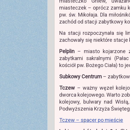
miasteczko Gniew, uważan
miasteczek – oprócz zamku kr
pw. św. Mikołaja. Dla miłośn
zachód od stacji zabytkowy ko
Na stacji rozpoczynała się l
zachowały się niektóre stacje
Pelplin
– miasto kojarzone z 
zabytkami sakralnymi (Pała
kościół pw. Bożego Ciała) to j
Subkowy Centrum
– zabytkowy 
Tczew
– ważny węzeł kolejow
dworca kolejowego. Warto zo
kolejowy, bulwary nad Wisłą
Podwyższenia Krzyża Święteg
Tczew – spacer po mieście