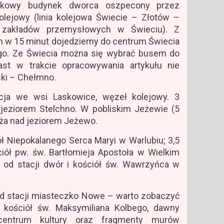
kowy budynek dworca oszpecony przez
lejowy (linia kolejowa Świecie – Złotów –
 zakładów przemysłowych w Świeciu). Z
 w 15 minut dojedziemy do centrum Świecia
go. Ze Świecia można się wybrać busem do
ast w trakcie opracowywania artykułu nie
ski – Chełmno.
ja we wsi Laskowice, węzeł kolejowy. 3
d jeziorem Stelchno. W pobliskim Jeżewie (5
laża nad jeziorem Jeżewo.
ół Niepokalanego Serca Maryi w Warlubiu; 3,5
iół pw. św. Bartłomieja Apostoła w Wielkim
od stacji dwór i kościół św. Wawrzyńca w
d stacji miasteczko Nowe – warto zobaczyć
, kościół św. Maksymiliana Kolbego, dawny
entrum kultury oraz fragmenty murów