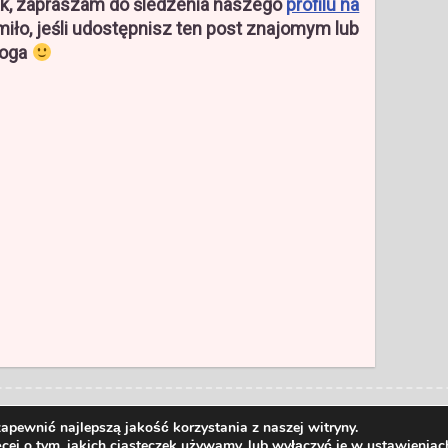
tak, zapraszam do śledzenia naszego
profilu na
miło, jeśli udostępnisz ten post znajomym lub
loga
rlib
Powered by
WordPress
apewnić najlepszą jakość korzystania z naszej witryny.
cej o tym, jakich ciasteczek używamy, lub wyłączyć je w
ustawieniac