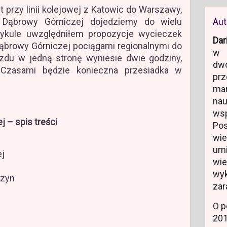
 przy linii kolejowej z Katowic do Warszawy,
Dąbrowy Górniczej dojedziemy do wielu
Aut
tykule uwzględniłem propozycje wycieczek
Dar
ąbrowy Górniczej pociągami regionalnymi do
w 
azdu w jedną stronę wyniesie dwie godziny,
dw
. Czasami będzie konieczna przesiadka w
prz
.
ma
na
ws
 – spis treści
Po
wi
um
ej
wi
wyk
szyn
zar
O p
20