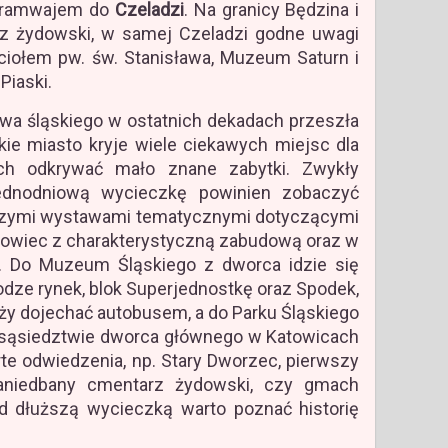
 tramwajem do
Czeladzi
. Na granicy Będzina i
rz żydowski, w samej Czeladzi godne uwagi
ściołem pw. św. Stanisława, Muzeum Saturn i
Piaski.
wa śląskiego w ostatnich dekadach przeszła
ie miasto kryje wiele ciekawych miejsc dla
ych odkrywać mało znane zabytki. Zwykły
jednodniową wycieczkę powinien zobaczyć
szymi wystawami tematycznymi dotyczącymi
szowiec z charakterystyczną zabudową oraz w
i. Do Muzeum Śląskiego z dworca idzie się
rodze rynek, blok Superjednostkę oraz Spodek,
ży dojechać autobusem, a do Parku Śląskiego
sąsiedztwie dworca głównego w Katowicach
te odwiedzenia, np. Stary Dworzec, pierwszy
zaniedbany cmentarz żydowski, czy gmach
 dłuższą wycieczką warto poznać historię