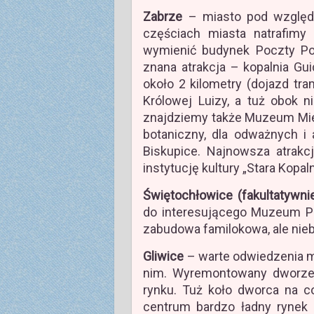
Zabrze
– miasto pod względ
częściach miasta natrafimy 
wymienić budynek Poczty Pol
znana atrakcja – kopalnia Gu
około 2 kilometry (dojazd tra
Królowej Luizy, a tuż obok 
znajdziemy także Muzeum Mie
botaniczny, dla odważnych i
Biskupice. Najnowsza atrakc
instytucję kultury „Stara Kopaln
Świętochłowice (fakultatywni
do interesującego Muzeum Po
zabudowa familokowa, ale nie
Gliwice
– warte odwiedzenia m
nim. Wyremontowany dworzec
rynku. Tuż koło dworca na c
centrum bardzo ładny rynek z 