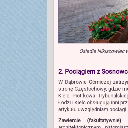
Osiedle Nikiszowiec 
2. Pociągiem z Sosnowca
W Dąbrowie Górniczej zatrzy
stronę Częstochowy, gdzie mo
Kielc, Piotrkowa Trybunalskie
Łodzi i Kielc obsługują inni p
artykułu uwzględniam pociągi 
Zawiercie (fakultatywnie)
–
architektonicznym, natomias