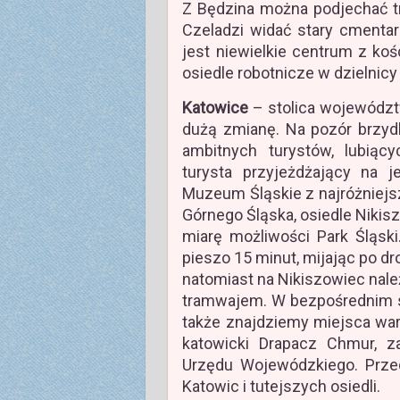
Z Będzina można podjechać
Czeladzi widać stary cmenta
jest niewielkie centrum z ko
osiedle robotnicze w dzielnicy 
Katowice
– stolica województ
dużą zmianę. Na pozór brzydk
ambitnych turystów, lubiąc
turysta przyjeżdżający na 
Muzeum Śląskie z najróżniej
Górnego Śląska, osiedle Niki
miarę możliwości Park Śląsk
pieszo 15 minut, mijając po d
natomiast na Nikiszowiec nale
tramwajem. W bezpośrednim 
także znajdziemy miejsca war
katowicki Drapacz Chmur, 
Urzędu Wojewódzkiego. Przed
Katowic i tutejszych osiedli.