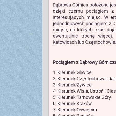
Dąbrowa Górnica położona jest
dzięki czemu pociągiem z 
interesujących miejsc. W ar
jednodniowych pociągiem z D
miejsc, do których czas doj
ewentualnie trochę więcej
Katowicach lub Częstochowie
Pociągiem z Dąbrowy Górniczej
1. Kierunek Gliwice
2. Kierunek Częstochowa i dal
3. Kierunek Żywiec
4. Kierunek Wisła, Ustroń i Cie
5. Kierunek Tarnowskie Góry
6. Kierunek Kraków
7. Kierunek Oświęcim
8. Kierunek Racibórz