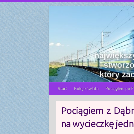
S
k
i
p
t
o
c
o
n
t
e
n
Start
Koleje świata
Pociągiem po P
t
Pociągiem z Dąbr
na wycieczkę jed