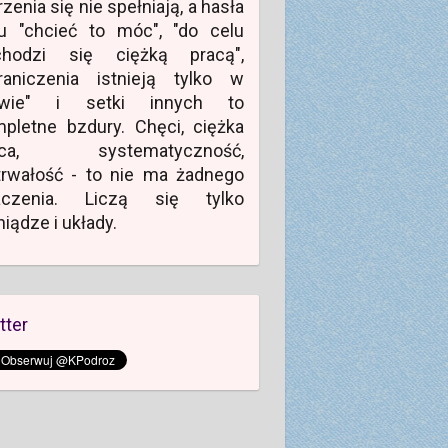
zenia się nie spełniają, a hasła
u "chcieć to móc", "do celu
chodzi się ciężką pracą",
raniczenia istnieją tylko w
owie" i setki innych to
pletne bzdury. Chęci, ciężka
aca, systematyczność,
rwałość - to nie ma żadnego
aczenia. Liczą się tylko
niądze i układy.
tter