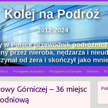
olsce
Pociągiem za granicę
Pociągiem po Europie
Dworce
Pr
owy Górniczej – 36 miejsc
Pol
nodniową