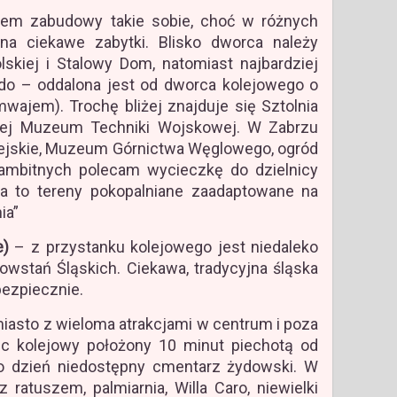
em zabudowy takie sobie, choć w różnych
na ciekawe zabytki. Blisko dworca należy
skiej i Stalowy Dom, natomiast najbardziej
ido – oddalona jest od dworca kolejowego o
mwajem). Trochę bliżej znajduje się Sztolnia
niej Muzeum Techniki Wojskowej. W Zabrzu
jskie, Muzeum Górnictwa Węglowego, ogród
 ambitnych polecam wycieczkę do dzielnicy
ja to tereny pokopalniane zaadaptowane na
ia”
e)
– z przystanku kolejowego jest niedaleko
wstań Śląskich. Ciekawa, tradycyjna śląska
bezpiecznie.
iasto z wieloma atrakcjami w centrum i poza
 kolejowy położony 10 minut piechotą od
o dzień niedostępny cmentarz żydowski. W
ratuszem, palmiarnia, Willa Caro, niewielki