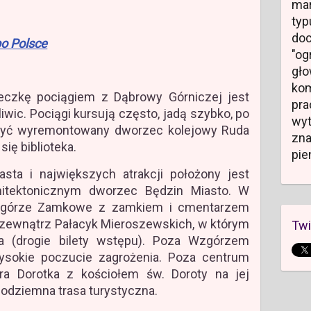
mar
typ
do
o Polsce
"og
gł
kom
eczkę pociągiem z Dąbrowy Górniczej jest
pr
liwic. Pociągi kursują często, jadą szybko, po
wyt
zyć wyremontowany dworzec kolejowy Ruda
zn
się biblioteka.
pie
ta i największych atrakcji położony jest
itektonicznym dworzec Będzin Miasto. W
zgórze Zamkowe z zamkiem i cmentarzem
 zewnątrz Pałacyk Mieroszewskich, w którym
Twi
a (drogie bilety wstępu). Poza Wzgórzem
sokie poczucie zagrożenia. Poza centrum
ra Dorotka z kościołem św. Doroty na jej
podziemna trasa turystyczna.