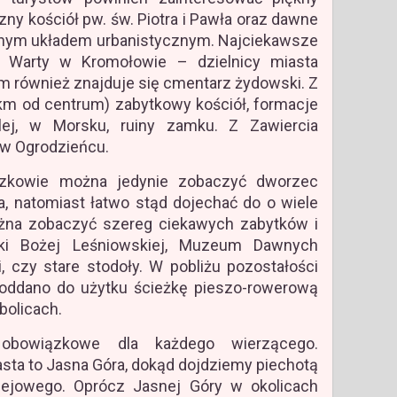
ny kościół pw. św. Piotra i Pawła oraz dawne
anym układem urbanistycznym. Najciekawsze
o Warty w Kromołowie – dzielnicy miasta
m również znajduje się cmentarz żydowski. Z
 km od centrum) zabytkowy kościół, formacje
lej, w Morsku, ruiny zamku. Z Zawiercia
w Ogrodzieńcu.
owie można jedynie zobaczyć dworzec
ja, natomiast łatwo stąd dojechać do o wiele
ożna zobaczyć szereg ciekawych zabytków i
tki Bożej Leśniowskiej, Muzeum Dawnych
 czy stare stodoły. W pobliżu pozostałości
oddano do użytku ścieżkę pieszo-rowerową
bolicach.
owiązkowe dla każdego wierzącego.
sta to Jasna Góra, dokąd dojdziemy piechotą
ejowego. Oprócz Jasnej Góry w okolicach