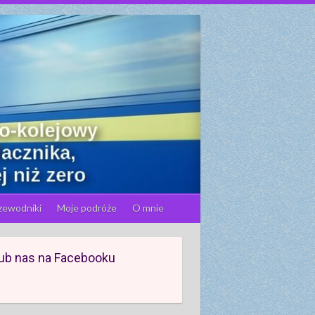
zewodniki
Moje podróże
O mnie
ub nas na Facebooku