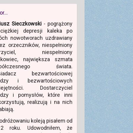
or…
iusz Sieczkowski
- pogrążony
ciężkiej depresji kaleka po
óch nowotworach uzdrawiany
ez orzeczników, niespełniony
rzyciel, niespełniony
ukowiec, największa szmata
półczesnego świata.
siadacz bezwartościowej
edzy i bezwartościowych
iejętności. Dostarczyciel
edzy i pomysłów, które inni
orzystują, realizują i na nich
abiają.
odróżowaniu koleją pisałem od
12 roku. Udowodniłem, że