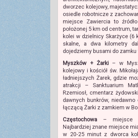
dworzec kolejowy, majestatycz
osiedle robotnicze z zachow
miejsce Zawiercia to źródł
położonej 5 km od centrum, ta
kolei w dzielnicy Skarżyce (6
skalne, a dwa kilometry da
dojedziemy busami do zamku 
Myszków + Żarki
– w Myszk
kolejowy i kościół św. Mikoła
ładniejszych Żarek, gdzie m
atrakcji – Sanktuarium Ma
Rzemiosł, cmentarz żydowski,
dawnych bunkrów, niedawno 
łączącą Żarki z zamkiem w Bo
Częstochowa
– miejsce ob
Najbardziej znane miejsce mia
w 20-25 minut z dworca kol