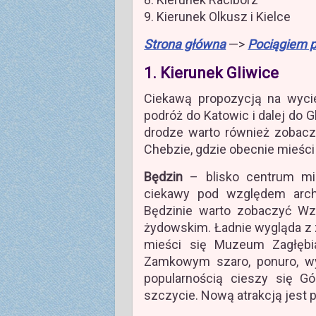
9. Kierunek Olkusz i Kielce
Strona główna
—>
Pociągiem p
1. Kierunek Gliwice
Ciekawą propozycją na wyci
podróż do Katowic i dalej do G
drodze warto również zobac
Chebzie, gdzie obecnie mieści 
Będzin
– blisko centrum mias
ciekawy pod względem arch
Będzinie warto zobaczyć W
żydowskim. Ładnie wygląda z
mieści się Muzeum Zagłębi
Zamkowym szaro, ponuro, wy
popularnością cieszy się Gó
szczycie. Nową atrakcją jest 