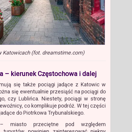
w Katowicach (fot. dreamstime.com)
 – kierunek Częstochowa i dalej
mują się także pociągi jadące z Katowic w
żna się ewentualnie przesiąść na pociągi do
go, czy Lublińca. Niestety, pociągi w stronę
rzewoźnicy, co komplikuje podróż. W tej części
jadące do Piotrkowa Trybunalskiego.
 miasto przeciętne pod względem
t turystów powinien zainteresować piękny